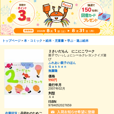
トップページ
>
本・コミック
>
絵本・児童書
>
学ぶ・遊ぶ絵本
２さいだもん にこにこワーク
親子でいっしょにシールクレヨンクイズ遊
び
ふれあい親子のほん
Ｇａｋｋｅｎ
無藤隆
価格
990円
発行年月
2007年02月
判型
Ａ４
ISBN
9784052027659
在庫状況
：品切れのためご