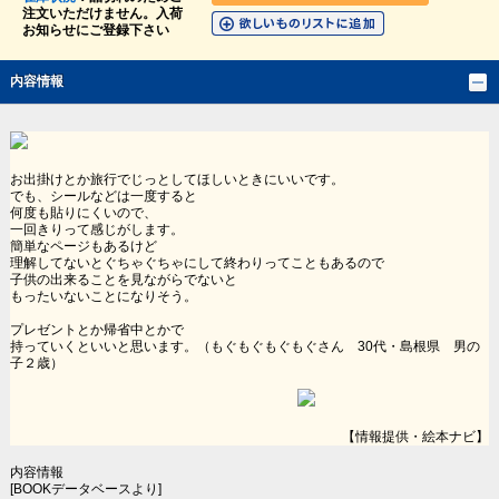
注文いただけません。入荷
お知らせにご登録下さい
内容情報
お出掛けとか旅行でじっとしてほしいときにいいです。
でも、シールなどは一度すると
何度も貼りにくいので、
一回きりって感じがします。
簡単なページもあるけど
理解してないとぐちゃぐちゃにして終わりってこともあるので
子供の出来ることを見ながらでないと
もったいないことになりそう。
プレゼントとか帰省中とかで
持っていくといいと思います。（もぐもぐもぐもぐさん 30代・島根県 男の
子２歳）
【情報提供・絵本ナビ】
内容情報
[BOOKデータベースより]