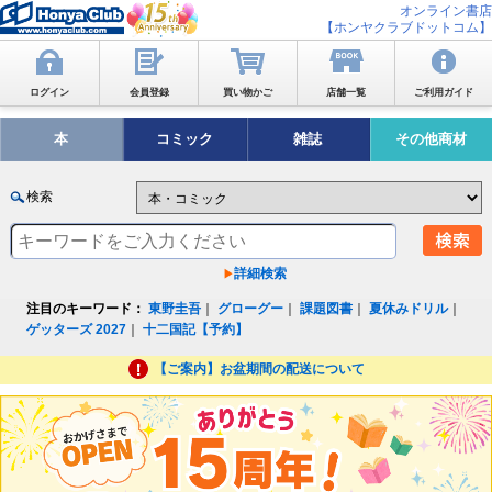
オンライン書店
【ホンヤクラブドットコム】
ログイン
会員登録
買い物かご
店舗一覧
ご利用ガイド
本
コミック
雑誌
その他商材
検索
詳細検索
注目のキーワード：
東野圭吾
｜
グローグー
｜
課題図書
｜
夏休みドリル
｜
ゲッターズ 2027
｜
十二国記【予約】
【ご案内】お盆期間の配送について