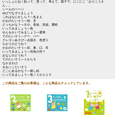
いっしょにね！貼って、塗って、考えて。親子で、にこにこ「おりこうさ
ん」。
シールのページ
ゆびでなぞりましょう
これはなにかしら？―名まえ
かおのたいそう―頬、舌
どっちかな？―大小、長短、高低、重軽
いってみましょう―色
せんをかいてみましょう―運筆
てのたいそう―グー、パー
クレヨンあそび―点描き、色塗り
ちがうのどうれ？
かおのたいそう―目、鼻、口、耳
いってみましょう―何色の何？
おなじのどうれ？
てのたいそう―１から５
なかまわけ
まねっこたいそう
どこにあるかな？―探し絵
いってみましょう―形／１から１０
この商品をご覧のお客様は、こんな商品もチェックしています。