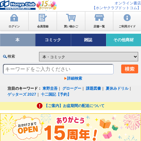
オンライン書店
【ホンヤクラブドットコム】
ログイン
会員登録
買い物かご
店舗一覧
ご利用ガイド
本
コミック
雑誌
その他商材
検索
詳細検索
注目のキーワード：
東野圭吾
｜
グローグー
｜
課題図書
｜
夏休みドリル
｜
ゲッターズ 2027
｜
十二国記【予約】
【ご案内】お盆期間の配送について