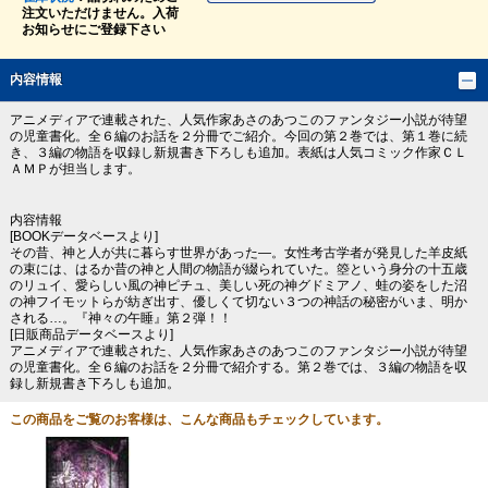
注文いただけません。入荷
お知らせにご登録下さい
内容情報
アニメディアで連載された、人気作家あさのあつこのファンタジー小説が待望
の児童書化。全６編のお話を２分冊でご紹介。今回の第２巻では、第１巻に続
き、３編の物語を収録し新規書き下ろしも追加。表紙は人気コミック作家ＣＬ
ＡＭＰが担当します。
内容情報
[BOOKデータベースより]
その昔、神と人が共に暮らす世界があった―。女性考古学者が発見した羊皮紙
の束には、はるか昔の神と人間の物語が綴られていた。箜という身分の十五歳
のリュイ、愛らしい風の神ピチュ、美しい死の神グドミアノ、蛙の姿をした沼
の神フイモットらが紡ぎ出す、優しくて切ない３つの神話の秘密がいま、明か
される…。『神々の午睡』第２弾！！
[日販商品データベースより]
アニメディアで連載された、人気作家あさのあつこのファンタジー小説が待望
の児童書化。全６編のお話を２分冊で紹介する。第２巻では、３編の物語を収
録し新規書き下ろしも追加。
この商品をご覧のお客様は、こんな商品もチェックしています。