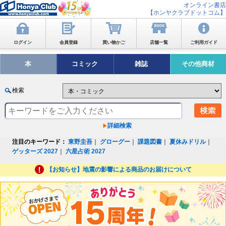
オンライン書店
【ホンヤクラブドットコム】
ログイン
会員登録
買い物かご
店舗一覧
ご利用ガイド
本
コミック
雑誌
その他商材
検索
詳細検索
注目のキーワード：
東野圭吾
｜
グローグー
｜
課題図書
｜
夏休みドリル
｜
ゲッターズ 2027
｜
六星占術 2027
【お知らせ】地震の影響による商品のお届けについて