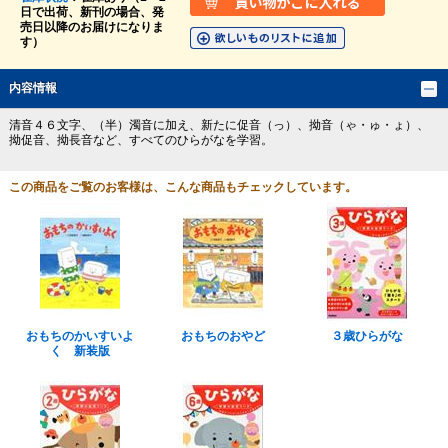
日で出荷、新刊の場合、発
売日以降のお届けになりま
す）
内容情報
清音４６文字、（半）濁音に加え、新たに促音（っ）、拗音（ゃ・ゅ・ょ）、
拗促音、拗長音など、すべてのひらがなを学習。
この商品をご覧のお客様は、こんな商品もチェックしています。
おもちのかいすいよ
おもちのおやど
３歳ひらがな
く 新装版