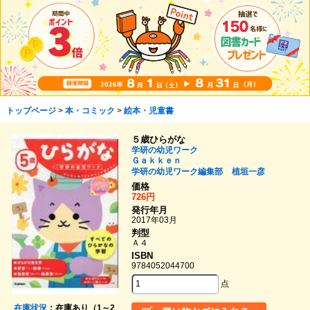
トップページ
>
本・コミック
>
絵本・児童書
５歳ひらがな
学研の幼児ワーク
Ｇａｋｋｅｎ
学研の幼児ワーク編集部
植垣一彦
価格
726円
発行年月
2017年03月
判型
Ａ４
ISBN
9784052044700
点
在庫状況
：在庫あり（1～2