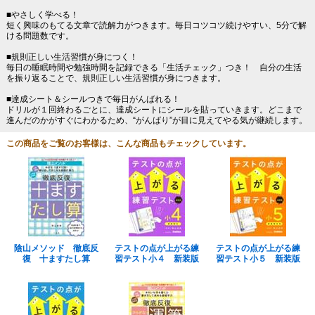
■やさしく学べる！
短く興味のもてる文章で読解力がつきます。毎日コツコツ続けやすい、5分で解
ける問題数です。
■規則正しい生活習慣が身につく！
毎日の睡眠時間や勉強時間を記録できる「生活チェック」つき！ 自分の生活
を振り返ることで、規則正しい生活習慣が身につきます。
■達成シート＆シールつきで毎日がんばれる！
ドリルが１回終わるごとに、達成シートにシールを貼っていきます。どこまで
進んだのかがすぐにわかるため、“がんばり”が目に見えてやる気が継続します。
この商品をご覧のお客様は、こんな商品もチェックしています。
陰山メソッド 徹底反
テストの点が上がる練
テストの点が上がる練
復 十ますたし算
習テスト小４ 新装版
習テスト小５ 新装版