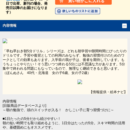
日で出荷、新刊の場合、発
売日以降のお届けになりま
す）
内容情報
「早ね早おき朝5分ドリル」シリーズは、どれも朝学習や隙間時間にぴったりの
ドリルです。予習や復習としての利用のみならず、勉強の習慣付けのためのワ
ークとしての効果もあります。入学前の我が子は、後者を期待しています。も
うちょっとやりたい！そう思いつつ終わる5分には不思議な力があります。5分
集中で終われる問題にもなっているので、無理なく継続できると思います。
（ぼんぬさん 40代・北海道 女の子6歳、女の子2歳）
【情報提供・絵本ナビ】
内容情報
[日販商品データベースより]
～朝の勉強で、頭のスイッチが入る！ かしこい子に育つ習慣づけに～
■1日たったの5分だから続けやすい！
朝の短い時間でも取り組めるように、1日分はたったの5分。スキマ時間の活用
や、基礎固めにもオススメです。