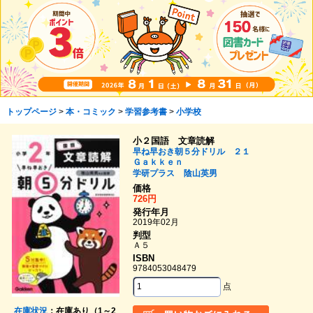
トップページ
>
本・コミック
>
学習参考書
>
小学校
小２国語 文章読解
早ね早おき朝５分ドリル ２１
Ｇａｋｋｅｎ
学研プラス
陰山英男
価格
726円
発行年月
2019年02月
判型
Ａ５
ISBN
9784053048479
点
在庫状況
：在庫あり（1～2