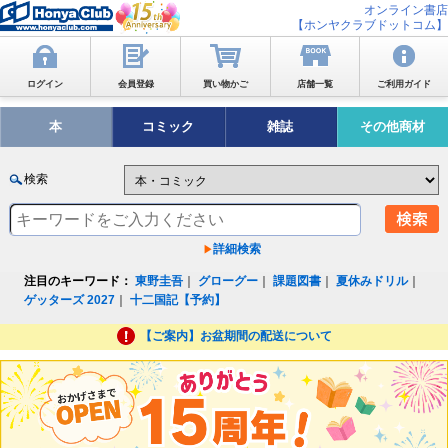
オンライン書店
【ホンヤクラブドットコム】
ログイン
会員登録
買い物かご
店舗一覧
ご利用ガイド
本
コミック
雑誌
その他商材
検索
詳細検索
注目のキーワード：
東野圭吾
｜
グローグー
｜
課題図書
｜
夏休みドリル
｜
ゲッターズ 2027
｜
十二国記【予約】
【ご案内】お盆期間の配送について