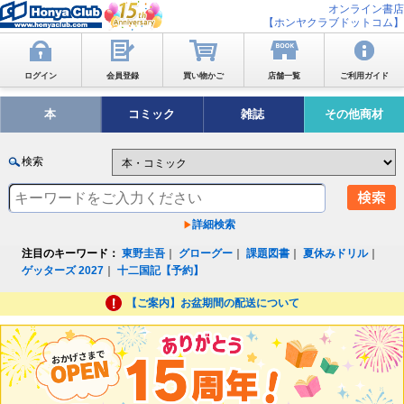
オンライン書店
【ホンヤクラブドットコム】
ログイン
会員登録
買い物かご
店舗一覧
ご利用ガイド
本
コミック
雑誌
その他商材
検索
詳細検索
注目のキーワード：
東野圭吾
｜
グローグー
｜
課題図書
｜
夏休みドリル
｜
ゲッターズ 2027
｜
十二国記【予約】
【ご案内】お盆期間の配送について