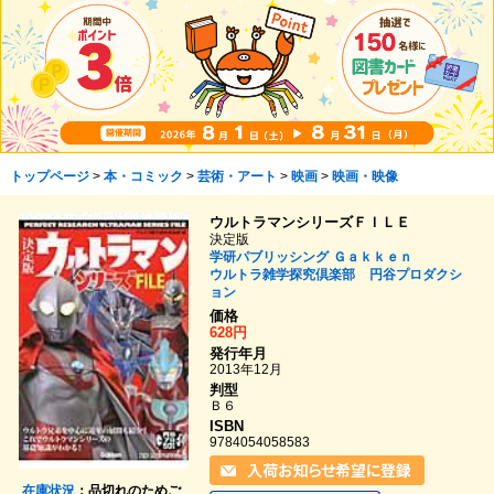
トップページ
>
本・コミック
>
芸術・アート
>
映画
>
映画・映像
ウルトラマンシリーズＦＩＬＥ
決定版
学研パブリッシング
Ｇａｋｋｅｎ
ウルトラ雑学探究倶楽部
円谷プロダクシ
ョン
価格
628円
発行年月
2013年12月
判型
Ｂ６
ISBN
9784054058583
在庫状況
：品切れのためご