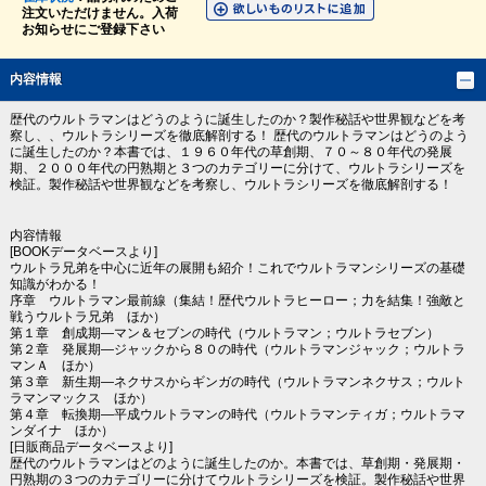
注文いただけません。入荷
お知らせにご登録下さい
内容情報
歴代のウルトラマンはどうのように誕生したのか？製作秘話や世界観などを考
察し、、ウルトラシリーズを徹底解剖する！ 歴代のウルトラマンはどうのよう
に誕生したのか？本書では、１９６０年代の草創期、７０～８０年代の発展
期、２０００年代の円熟期と３つのカテゴリーに分けて、ウルトラシリーズを
検証。製作秘話や世界観などを考察し、ウルトラシリーズを徹底解剖する！
内容情報
[BOOKデータベースより]
ウルトラ兄弟を中心に近年の展開も紹介！これでウルトラマンシリーズの基礎
知識がわかる！
序章 ウルトラマン最前線（集結！歴代ウルトラヒーロー；力を結集！強敵と
戦うウルトラ兄弟 ほか）
第１章 創成期―マン＆セブンの時代（ウルトラマン；ウルトラセブン）
第２章 発展期―ジャックから８０の時代（ウルトラマンジャック；ウルトラ
マンＡ ほか）
第３章 新生期―ネクサスからギンガの時代（ウルトラマンネクサス；ウルト
ラマンマックス ほか）
第４章 転換期―平成ウルトラマンの時代（ウルトラマンティガ；ウルトラマ
ンダイナ ほか）
[日販商品データベースより]
歴代のウルトラマンはどのように誕生したのか。本書では、草創期・発展期・
円熟期の３つのカテゴリーに分けてウルトラシリーズを検証。製作秘話や世界