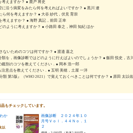
考えますか？ ● 鹿戸 将史
腔に沿う病変をみたら何を考えればよいですか？ ● 黒川 遼
たら何を考えますか？ ● 大谷 紗代，伏見 育崇
を考えますか？ ● 海野 真記，前田 正幸
どのように考えますか？ ● 小路田 泰之，神田 知紀 ほか
逃さないためのコツは何ですか？ ● 渡邉 嘉之
の分類を，画像診断ではどのように行えばよいのでしょうか？ ● 飯田 悦史，古川
の鑑別のコツを教えてください．● 岡本 浩一郎
ける注意点を教えてください．● 五明 美穂，土屋 一洋
分類 第5版』（WHO 2021）で覚えておくべきことは何ですか？ ● 原田 太以
商品もチェックしています。
わか
画像診断 ２０２４年１０
月号Ｖｏｌ．４４Ｎｏ．１
２
太以
価格：3,080円（本体2,800円＋