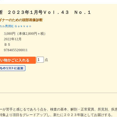
断 ２０２３年１月号Ｖｏｌ．４３ Ｎｏ．１
ギナーのための頭部画像診断
カル秀潤社
Ｇａｋｋｅｎ
3,080円（本体2,800円＋税）
2022年12月
Ｂ５
9784055200011
点
ーが苦手と感じるであろう点を、検査の基本、解剖・正常変異、所見別、疾
特集より項目をグレードアップし、新たに２０２３年版としてお届けする。