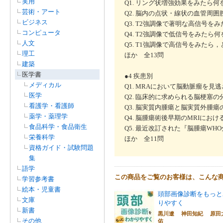
実用
Q1. リング状増強効果をみたら何を
芸術・アート
Q2. 脳内の点状・線状の血管周囲
ビジネス
Q3. T2強調像で著明な高信号をみ
コンピュータ
Q4. T2強調像で低信号をみたら何
人文
Q5. T1強調像で高信号をみたら，
理工
ほか 全13問
建築
医学書
●4 疾患別
メディカル
Q1. MRAにおいて脳動脈瘤を見
医学
Q2. 臨床的に求められる脳梗塞
看護学・看護師
Q3. 脳実質内腫瘍と脳実質外腫瘍
薬学・薬理学
Q4. 脳腫瘍術後早期のMRIにお
食品科学・食品衛生
Q5. 最近改訂された『脳腫瘍WHO
栄養科学
ほか 全11問
資格ガイド・試験問題
集
語学
この商品をご覧のお客様は、こんな
学習参考書
絵本・児童書
頭部画像診断をもっと
文庫
りやすく
新書
黒川遼 神田知紀 原田
その他
佑