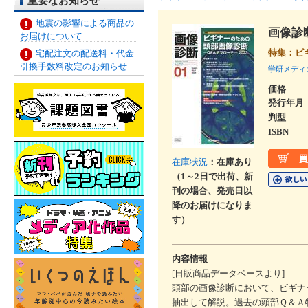
重要なお知らせ
地震の影響による商品の
画像診
お届けについて
特集：ビ
宅配注文の配送料・代金
引換手数料改定のお知らせ
学研メディ
価格
発行年月
判型
ISBN
在庫状況
：在庫あり
（1～2日で出荷、新
刊の場合、発売日以
降のお届けになりま
す）
内容情報
[日販商品データベースより]
頭部の画像診断において、ビギナ
抽出して解説。過去の頭部Ｑ＆Ａ