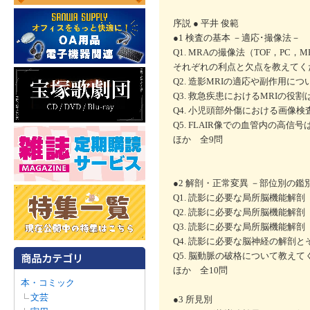
序説 ● 平井 俊範
●1 検査の基本 －適応･撮像法－
Q1. MRAの撮像法（TOF，PC，
それぞれの利点と欠点を教えてくだ
Q2. 造影MRIの適応や副作用に
Q3. 救急疾患におけるMRIの役割
Q4. 小児頭部外傷における画像検
Q5. FLAIR像での血管内の高
ほか 全9問
●2 解剖・正常変異 －部位別の鑑
Q1. 読影に必要な局所脳機能解
Q2. 読影に必要な局所脳機能解
Q3. 読影に必要な局所脳機能解
Q4. 読影に必要な脳神経の解剖
Q5. 脳動脈の破格について教えて
ほか 全10問
本・コミック
文芸
●3 所見別