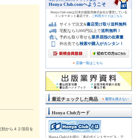
Honya Club.comへようこそ
Honya Club.comは日本出版販売株式会社が運営している
インターネット書店です。
ご利用ガイドはこちら
サイトで注文&
書店受け取り送料無料
宅配なら3,000円以上で
送料無料！
予約も取り寄せも
業界屈指の在庫量
外出先でも
検索や購入がカンタン！
店舗一覧はこちら
最近チェックした商品
履歴を残さない
Honya Clubカード
患別から４２項目を
Honya Clubはお得な「本のポイントサービス」で