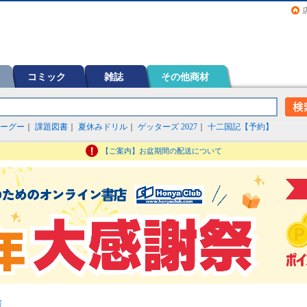
画（コミック）など在庫も充実
コミック
雑誌
その他商材
ーグー
｜
課題図書
｜
夏休みドリル
｜
ゲッターズ 2027
｜
十二国記【予約】
【ご案内】お盆期間の配送について
書