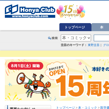
オンライン書店【ホンヤクラブ】はお好きな本屋での受け取りで送料無料！新刊予約・通販も。本（書籍）、雑誌、漫
トップページ
本
注目のキーワード：
東野圭吾
｜
グロ
トップページ
>
本・コミック
>
医学