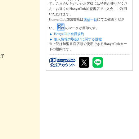
す。ご入会いただいたお客様には特典が盛りだくさ
ん！お近くのHonyaClub加盟書店でご入会、ご利用
いただけます。
Honya Club加盟書店は
にてご確認くださ
店舗一覧
い。
のマークが目印です。
HonyaClub会員規約
個人情報の取扱いに関する規程
※上記は加盟書店店頭で使用できるHonyaClubカー
ドの規約です。
圭子