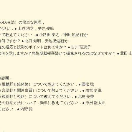
MR-DSA 法）の簡単な原理，
さい．● 上谷 浩之，平井 俊範
ついて教えてください．● 小路田 泰之，神田 知紀 ほか
は何ですか？ ● 北口 知明，安池 政志ほか
査の適応と読影のポイントは何ですか？ ● 古川 理恵子
信号は何を示しますか？急性期脳梗塞疑いで撮像されるのはなぜですか？ ● 豊田 
別診断－
剖（運動野と錐体路）について教えてください．● 國松 聡
剖（言語野と関連白質）について教えてください．● 雨宮 史織
剖（視覚野と視路）について教えてください．● 北島 美香
とその観察方法について，簡単に教えてください．● 浮洲 龍太郎
ください．● 内野 晃