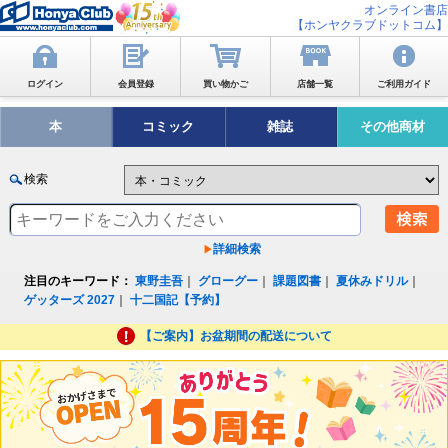
オンライン書店
【ホンヤクラブドットコム】
ログイン
会員登録
買い物かご
店舗一覧
ご利用ガイド
本
コミック
雑誌
その他商材
検索
詳細検索
注目のキーワード：
東野圭吾
｜
グローグー
｜
課題図書
｜
夏休みドリル
｜
ゲッターズ 2027
｜
十二国記【予約】
【ご案内】お盆期間の配送について