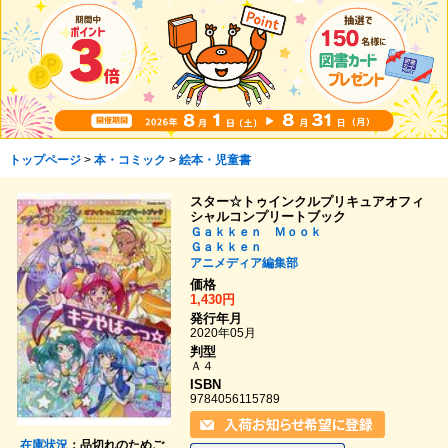
トップページ
>
本・コミック
>
絵本・児童書
スター☆トゥインクルプリキュアオフィ
シャルコンプリートブック
Ｇａｋｋｅｎ Ｍｏｏｋ
Ｇａｋｋｅｎ
アニメディア編集部
価格
1,430円
発行年月
2020年05月
判型
Ａ４
ISBN
9784056115789
在庫状況
：品切れのためご