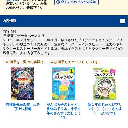
注文いただけません。入荷
お知らせにご登録下さい
内容情報
内容情報
[日販商品データベースより]
２０１９年２月から２０２０年１月に放送された『スター☆トゥインクルプリ
キュア』の放送の１冊に凝縮！ 豊富なイラスト＆インタビュー、充実のキャ
ラクター＆ストーリーガイドを収録。表紙イラストはキャラクターデザインの
高橋晃氏による描き下ろしです。
この商品をご覧のお客様は、こんな商品もチェックしています。
異種最強王図鑑 天界
がんばる子のもっと！
新１年生じゅんびプリ
頂上決戦編
夏休みドリル 小学１
ント（こくご・さんす
年のさんすう文しょう
う・せいかつ）
だい