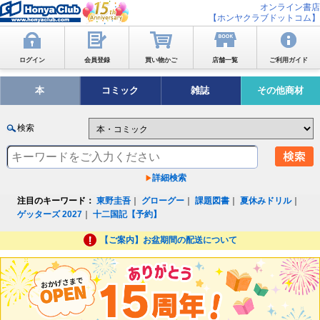
オンライン書店
【ホンヤクラブドットコム】
ログイン
会員登録
買い物かご
店舗一覧
ご利用ガイド
本
コミック
雑誌
その他商材
検索
詳細検索
注目のキーワード：
東野圭吾
｜
グローグー
｜
課題図書
｜
夏休みドリル
｜
ゲッターズ 2027
｜
十二国記【予約】
【ご案内】お盆期間の配送について