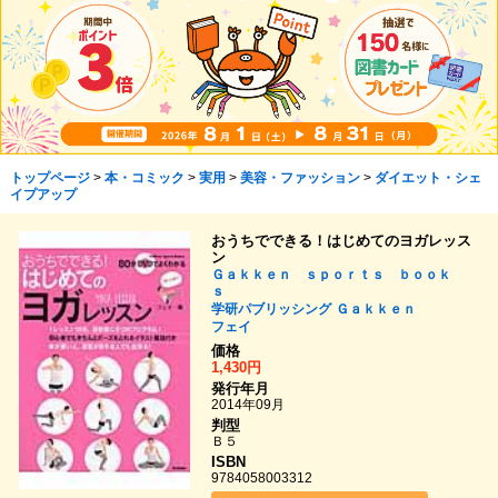
トップページ
>
本・コミック
>
実用
>
美容・ファッション
>
ダイエット・シェ
イプアップ
おうちでできる！はじめてのヨガレッス
ン
Ｇａｋｋｅｎ ｓｐｏｒｔｓ ｂｏｏｋ
ｓ
学研パブリッシング
Ｇａｋｋｅｎ
フェイ
価格
1,430円
発行年月
2014年09月
判型
Ｂ５
ISBN
9784058003312