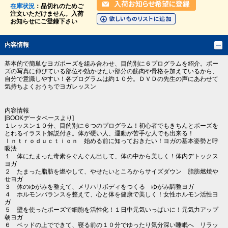
在庫状況
：品切れのためご
注文いただけません。入荷
お知らせにご登録下さい
内容情報
基本的で簡単なヨガポーズを組み合わせ、目的別に６プログラムを紹介。ポー
ズの写真に伸びている部位や効かせたい部分の筋肉や骨格を加えているから、
自分で意識しやすい！各プログラムは約１０分。ＤＶＤの先生の声にあわせて
気持ちよくおうちでヨガレッスン
内容情報
[BOOKデータベースより]
１レッスン１０分、目的別に６つのプログラム！初心者でもきちんとポーズを
とれるイラスト解説付き。体が硬い人、運動が苦手な人でも出来る！
Ｉｎｔｒｏｄｕｃｔｉｏｎ 始める前に知っておきたい！ヨガの基本姿勢と呼
吸法
１ 体にたまった毒素をぐんぐん出して、体の中から美しく！体内デトックス
ヨガ
２ たまった脂肪を燃やして、やせたいところからサイズダウン 脂肪燃焼や
せヨガ
３ 体のゆがみを整えて、メリハリボディをつくる ゆがみ調整ヨガ
４ ホルモンバランスを整えて、心と体を健康で美しく！女性ホルモン活性ヨ
ガ
５ 壁を使ったポーズで細胞を活性化！１日中元気いっぱいに！元気力アップ
朝ヨガ
６ ベッドの上でできて、寝る前の１０分でゆったり気分深い睡眠へ リラッ