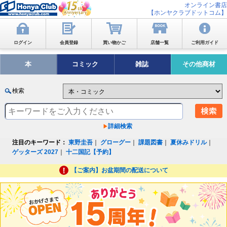
オンライン書店
【ホンヤクラブドットコム】
ログイン
会員登録
買い物かご
店舗一覧
ご利用ガイド
本
コミック
雑誌
その他商材
検索
詳細検索
注目のキーワード：
東野圭吾
｜
グローグー
｜
課題図書
｜
夏休みドリル
｜
ゲッターズ 2027
｜
十二国記【予約】
【ご案内】お盆期間の配送について