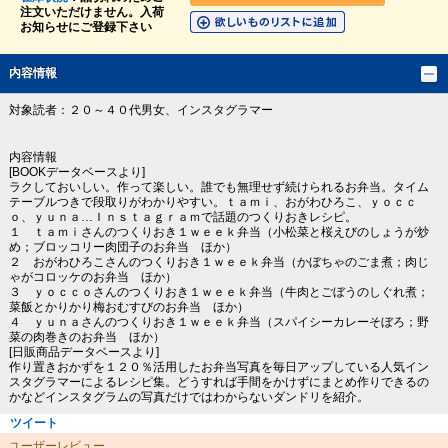
注文いただけません。入荷
お知らせにご登録下さい
内容情報
対象読者：２０～４０代男女、インスタグラマー
内容情報
[BOOKデータベースより]
ラクしておいしい。作って楽しい。誰でも無理せず続けられるお弁当。タイム
テーブルつきで段取りがわかりやすい。ｔａｍｉ、おがわひろこ、ｙｏｃｃ
ｏ、ｙｕｎａ…Ｉｎｓｔａｇｒａｍで話題のつくりおきレシピ。
１ ｔａｍｉさんのつくりおき１ｗｅｅｋ弁当（小松菜と桜えびのしょうが炒
め；ブロッコリー肉団子のお弁当 ほか）
２ おがわひろこさんのつくりおき１ｗｅｅｋ弁当（かぼちゃのごま煮；肉じ
ゃがコロッケのお弁当 ほか）
３ ｙｏｃｃｏさんのつくりおき１ｗｅｅｋ弁当（牛肉とごぼうのしぐれ煮；
菜飯とかりかり梅おむすびのお弁当 ほか）
４ ｙｕｎａさんのつくりおき１ｗｅｅｋ弁当（スパイシーカレーそぼろ；野
菜の肉巻きのお弁当 ほか）
[日販商品データベースより]
作り置きおかずを１２０％活用したお弁当写真を毎日アップしている人気イン
スタグラマーによるレシピ集。どうすれば手間をかけずにまとめ作りできるの
かなどインスタグラムの写真だけではわからないダンドリを紹介。
ツイート
ユーザーレビュー