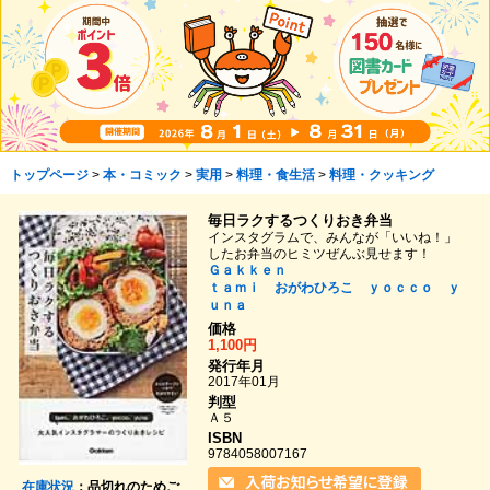
トップページ
>
本・コミック
>
実用
>
料理・食生活
>
料理・クッキング
毎日ラクするつくりおき弁当
インスタグラムで、みんなが「いいね！」
したお弁当のヒミツぜんぶ見せます！
Ｇａｋｋｅｎ
ｔａｍｉ
おがわひろこ
ｙｏｃｃｏ
ｙ
ｕｎａ
価格
1,100円
発行年月
2017年01月
判型
Ａ５
ISBN
9784058007167
在庫状況
：品切れのためご