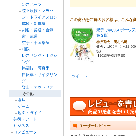
ンスポーツ
陸上競技・マラソ
ン・トライアスロン
この商品をご覧のお客様は、こんな
体操・新体操
剣道・柔道・合気
親子で学ぶスポーツ
第３版
道・武道
柳沢香絵 岡村浩嗣
空手・中国拳法
価格：1,980円（本体1,80
相撲
税）
レスリング・ボクシ
【2023年03月発売】
ング
挌闘技・護身術
自転車・サイクリン
ツイート
グ
登山・アウトドア
その他
趣味
ゲーム
地図・ガイド
芸術・アート
ビジネス
ユーザーレビュー
コンピュータ