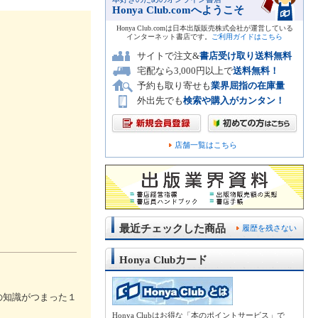
Honya Club.comへようこそ
Honya Club.comは日本出版販売株式会社が運営している
インターネット書店です。
ご利用ガイドはこちら
サイトで注文&
書店受け取り送料無料
宅配なら3,000円以上で
送料無料！
予約も取り寄せも
業界屈指の在庫量
外出先でも
検索や購入がカンタン！
店舗一覧はこちら
最近チェックした商品
履歴を残さない
Honya Clubカード
の知識がつまった１
Honya Clubはお得な「本のポイントサービス」で