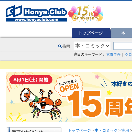
オンライン書店【ホンヤクラブ】はお好きな本屋での受け取りで送料無料！新刊予約・通販も。本（書籍）、雑誌、漫
トップページ
本
注目のキーワード：
東野圭吾
｜
グロ
トップページ
>
本・コミック
>
実用