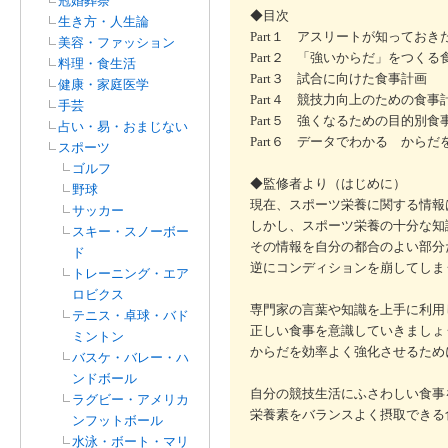
冠婚葬祭
◆目次
生き方・人生論
Part１ アスリートが知ってお
美容・ファッション
Part２ 「強いからだ」をつく
料理・食生活
Part３ 試合に向けた食事計画
健康・家庭医学
Part４ 競技力向上のための食事
手芸
Part５ 強くなるための目的別食
占い・易・おまじない
Part６ データでわかる から
スポーツ
ゴルフ
◆監修者より（はじめに）
野球
現在、スポーツ栄養に関する情報
サッカー
しかし、スポーツ栄養の十分な知
スキー・スノーボー
その情報を自分の都合のよい部分
ド
逆にコンディションを崩してしま
トレーニング・エア
ロビクス
専門家の言葉や知識を上手に利用
テニス・卓球・バド
正しい食事を意識していきましょ
ミントン
からだを効率よく強化させるため
バスケ・バレー・ハ
ンドボール
自分の競技生活にふさわしい食事
ラグビー・アメリカ
栄養素をバランスよく摂取できる
ンフットボール
水泳・ボート・マリ