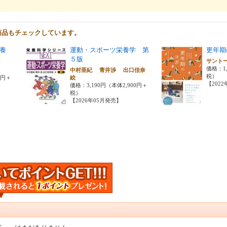
商品もチェックしています。
栄養
運動・スポーツ栄養学 第
更年期
５版
サント
価格：1,
中村亜紀 青井渉 出口佳奈
税）
0円＋
絵
【202
価格：3,190円（本体2,900円＋
税）
【2026年05月発売】