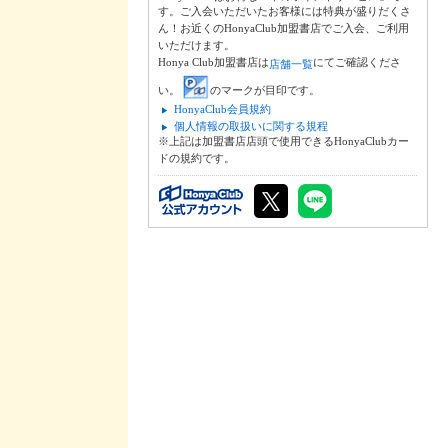
す。ご入会いただいたお客様には特典が盛りだくさ
ん！お近くのHonyaClub加盟書店でご入会、ご利用
いただけます。
Honya Club加盟書店は
にてご確認くださ
店舗一覧
い。
のマークが目印です。
HonyaClub会員規約
個人情報の取扱いに関する規程
※上記は加盟書店店頭で使用できるHonyaClubカー
ドの規約です。