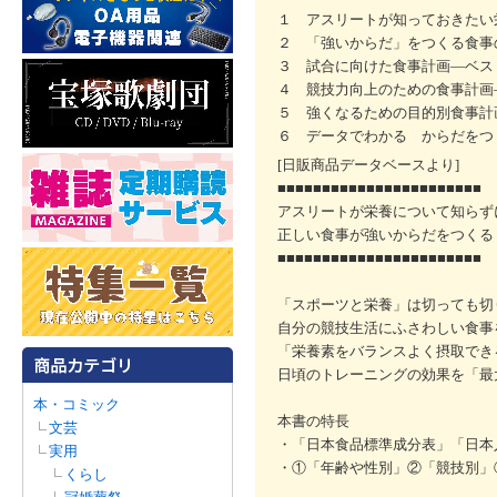
１ アスリートが知っておきたい
２ 「強いからだ」をつくる食事
３ 試合に向けた食事計画―ベス
４ 競技力向上のための食事計画
５ 強くなるための目的別食事計
６ データでわかる からだをつ
[日販商品データベースより]
■■■■■■■■■■■■■■■■■■■■■■■
アスリートが栄養について知らず
正しい食事が強いからだをつくる
■■■■■■■■■■■■■■■■■■■■■■■
「スポーツと栄養」は切っても切
自分の競技生活にふさわしい食事
「栄養素をバランスよく摂取でき
日頃のトレーニングの効果を「最
本・コミック
本書の特長
文芸
・「日本食品標準成分表」「日本
実用
・①「年齢や性別」②「競技別」
くらし