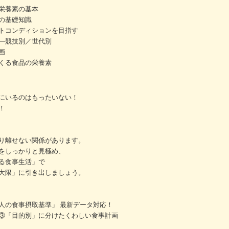
栄養素の基本
の基礎知識
トコンディションを目指す
―競技別／世代別
画
くる食品の栄養素
にいるのはもったいない！
！
り離せない関係があります。
をしっかりと見極め、
る食事生活」で
大限」に引き出しましょう。
人の食事摂取基準」 最新データ対応！
③「目的別」に分けたくわしい食事計画