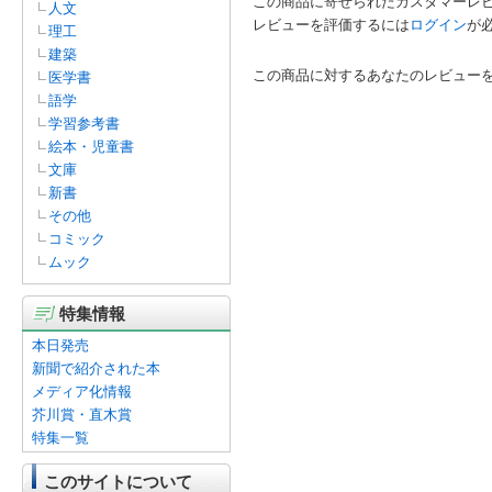
この商品に寄せられたカスタマーレ
人文
レビューを評価するには
ログイン
が
理工
建築
この商品に対するあなたのレビュー
医学書
語学
学習参考書
絵本・児童書
文庫
新書
その他
コミック
ムック
特集情報
本日発売
新聞で紹介された本
メディア化情報
芥川賞・直木賞
特集一覧
このサイトについて