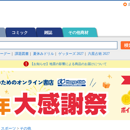
画（コミック）など在庫も充実
コミック
雑誌
その他商材
ーグー
｜
課題図書
｜
夏休みドリル
｜
ゲッターズ 2027
｜
六星占術 2027
【お知らせ】地震の影響による商品のお届けについて
>
スポーツ
>
その他