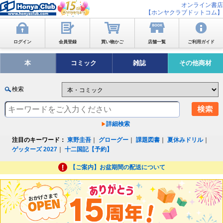
オンライン書店
【ホンヤクラブドットコム】
ログイン
会員登録
買い物かご
店舗一覧
ご利用ガイド
本
コミック
雑誌
その他商材
検索
詳細検索
注目のキーワード：
東野圭吾
｜
グローグー
｜
課題図書
｜
夏休みドリル
｜
ゲッターズ 2027
｜
十二国記【予約】
【ご案内】お盆期間の配送について