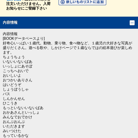
注文いただけません。入荷
お知らせにご登録下さい
内容情報
内容情報
[BOOKデータベースより]
好奇心いっぱい１歳代。動物、乗り物、食べ物など、１歳児の大好きな写真が
盛りだくさん。遊べる歌や、しかけページで１歳ならではの絵本遊びが楽しめ
ます。
ちょうちょう
いないいないばあ
いっしょにあそぼ
こっちへおいで
おいしいよ
おつかいありさん
はいどうぞ
しょうぼうしゃ
バス
しんかんせん
ひこうき
もっといないいないばあ
おかあさんといっしょ
みんなでおでかけ
おんぶおんぶ
いただきます
みいつけた
もっているかな