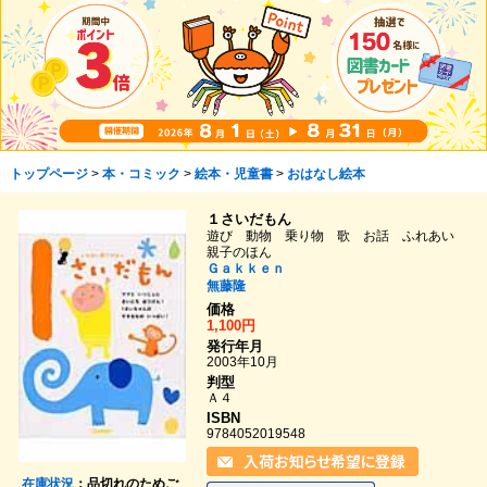
トップページ
>
本・コミック
>
絵本・児童書
>
おはなし絵本
１さいだもん
遊び 動物 乗り物 歌 お話 ふれあい
親子のほん
Ｇａｋｋｅｎ
無藤隆
価格
1,100円
発行年月
2003年10月
判型
Ａ４
ISBN
9784052019548
在庫状況
：品切れのためご