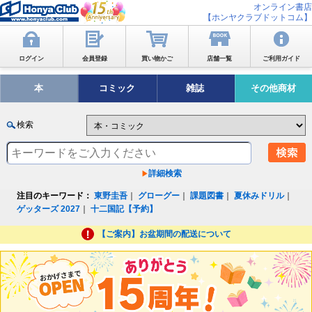
オンライン書店
【ホンヤクラブドットコム】
ログイン
会員登録
買い物かご
店舗一覧
ご利用ガイド
本
コミック
雑誌
その他商材
検索
詳細検索
注目のキーワード：
東野圭吾
｜
グローグー
｜
課題図書
｜
夏休みドリル
｜
ゲッターズ 2027
｜
十二国記【予約】
【ご案内】お盆期間の配送について