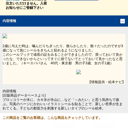
注文いただけません。入荷
お知らせにご登録下さい
内容情報
2歳に与えた時は、噛んだりちぎったり、散らかしたり、散々だったのですが3
歳になって急にシールをきちんと貼れるようになりました。
このシールブックで成長の証をみることができましたので、買っておいて良か
ったな、できないからといってすぐに捨てないでとっておいて良かったなと思
いました。（キースパパさん 40代・東京都 男の子3歳、女の子1歳）
【情報提供・絵本ナビ】
内容情報
[日販商品データベースより]
ブロッコリーが木に、カキ氷が氷山に…など「～みたい」と思う気持ちで遊
ぶ。写真のページにかわいいイラストシールを貼ることで、新しい世界が生ま
れてくる。子どもの創造力を刺激する新しいタイプのシール絵本。
この商品をご覧のお客様は、こんな商品もチェックしています。