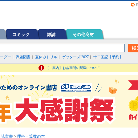
画（コミック）など在庫も充実
コミック
雑誌
その他商材
ーグー
｜
課題図書
｜
夏休みドリル
｜
ゲッターズ 2027
｜
十二国記【予約】
【ご案内】お盆期間の配送について
・児童書
>
理科・算数の本