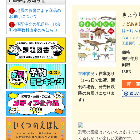
重要なお知らせ
地震の影響による商品の
きょう
お届けについて
まどあき
宅配注文の配送料・代金
引換手数料改定のお知らせ
はっけ
Ｇａｋｋｅ
工藤晃司
価格
発行年月
判型
ISBN
在庫状況
：在庫あり
（1～2日で出荷、新
刊の場合、発売日以
降のお届けになりま
す）
恐竜の図鑑はいろいろとあります
くるしかけが楽しい図鑑です。