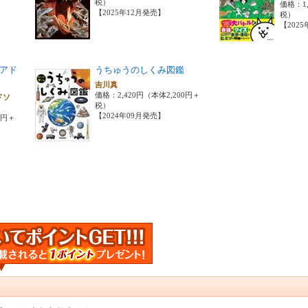
税）
価格：1,
【2025年12月発売】
税）
【202
アド
うちゅうのしくみ図鑑
吉川真
価格：2,420円（本体2,200円＋
ドソ
税）
【2024年09月発売】
0円＋