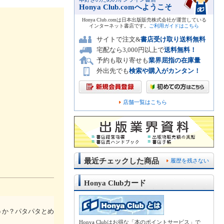
Honya Club.comへようこそ
Honya Club.comは日本出版販売株式会社が運営している
インターネット書店です。
ご利用ガイドはこちら
サイトで注文&
書店受け取り送料無料
宅配なら3,000円以上で
送料無料！
予約も取り寄せも
業界屈指の在庫量
外出先でも
検索や購入がカンタン！
店舗一覧はこちら
最近チェックした商品
履歴を残さない
Honya Clubカード
うか？パタパタとめ
Honya Clubはお得な「本のポイントサービス」で