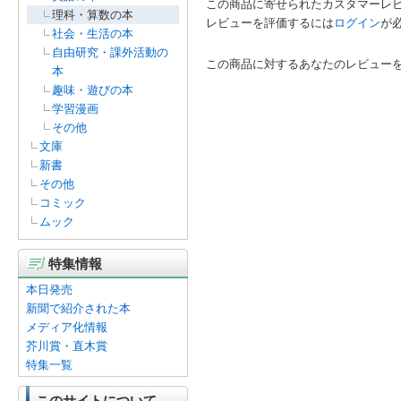
この商品に寄せられたカスタマーレ
理科・算数の本
レビューを評価するには
ログイン
が
社会・生活の本
自由研究・課外活動の
この商品に対するあなたのレビュー
本
趣味・遊びの本
学習漫画
その他
文庫
新書
その他
コミック
ムック
特集情報
本日発売
新聞で紹介された本
メディア化情報
芥川賞・直木賞
特集一覧
このサイトについて