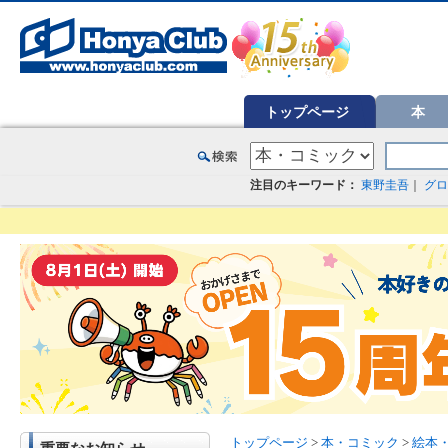
オンライン書店【ホンヤクラブ】はお好きな本屋での受け取りで送料無料！新刊予約・通販も。本（書籍）、雑誌、漫
トップページ
本
注目のキーワード：
東野圭吾
｜
グロ
トップページ
>
本・コミック
>
絵本