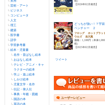
実用
税）
【2026年02月発売】
芸術・アート
ビジネス
コンピュータ
人文
どっちが強い！？宇宙
理工
ベンチャー ２
建築
フロッグ ホットブラッ
医学書
ウルズ 吉川真
語学
価格：1,188円（本体1,08
税）
学習参考書
【2025年02月発売】
絵本・児童書
名作・昔ばなし絵本
ツイート
おはなし絵本
テレビ・アニメ・キャ
ラクターの絵本
学ぶ・遊ぶ絵本
しかけ絵本
児童文学・名作
伝記・偉人伝
事典・年鑑・図鑑
ユーザーレビュー
国語の本
英語の本