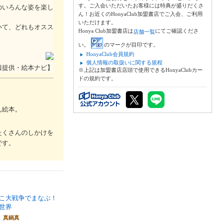
す。ご入会いただいたお客様には特典が盛りだくさ
のいろんな姿を楽し
ん！お近くのHonyaClub加盟書店でご入会、ご利用
いただけます。
いて、どれもオスス
Honya Club加盟書店は
にてご確認くださ
店舗一覧
い。
のマークが目印です。
HonyaClub会員規約
個人情報の取扱いに関する規程
報提供・絵本ナビ】
※上記は加盟書店店頭で使用できるHonyaClubカー
ドの規約です。
ん絵本。
たくさんのしかけを
です。
こ大戦争でまなぶ！
世界
 真鍋真