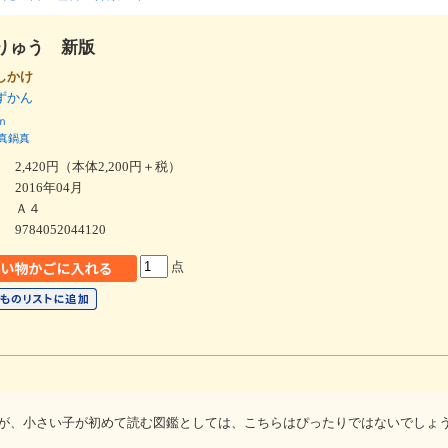
りゅう 新版
しかけ
んずかん
ｎ
真鍋真
2,420円（本体2,200円＋税）
2016年04月
Ａ４
9784052044120
点
が、小さい子が初めて読む図鑑としては、こちらはぴったりではないでしょ