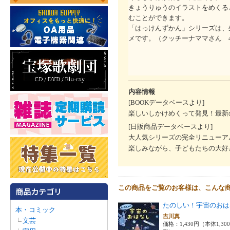
きょうりゅうのイラストをめくる
むことができます。
「はっけんずかん」シリーズは、
メです。（クッチーナママさん 4
内容情報
[BOOKデータベースより]
楽しいしかけめくって発見！最新
[日販商品データベースより]
大人気シリーズの完全リニューア
楽しみながら、子どもたちの大好
この商品をご覧のお客様は、こんな
たのしい！宇宙のおは
本・コミック
吉川真
文芸
価格：1,430円（本体1,30