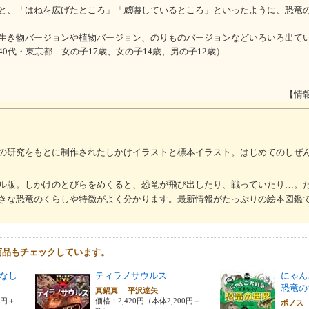
と、「はねを広げたところ」「威嚇しているところ」といったように、恐竜
生き物バージョンや植物バージョン、のりものバージョンなどいろいろ出て
0代・東京都 女の子17歳、女の子14歳、男の子12歳）
【情
の研究をもとに制作されたしかけイラストと標本イラスト。はじめてのしぜ
ル版。しかけのとびらをめくると、恐竜が飛び出したり、戦っていたり…。
きな恐竜のくらしや特徴がよく分かります。最新情報がたっぷりの絵本図鑑
商品もチェックしています。
なし
ティラノサウルス
にゃん
恐竜の
真鍋真 平沢達矢
0円＋
価格：2,420円（本体2,200円＋
ポノス