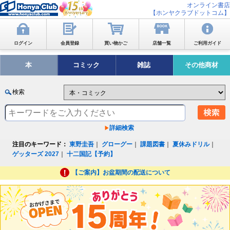
オンライン書店
【ホンヤクラブドットコム】
ログイン
会員登録
買い物かご
店舗一覧
ご利用ガイド
本
コミック
雑誌
その他商材
検索
詳細検索
注目のキーワード：
東野圭吾
｜
グローグー
｜
課題図書
｜
夏休みドリル
｜
ゲッターズ 2027
｜
十二国記【予約】
【ご案内】お盆期間の配送について