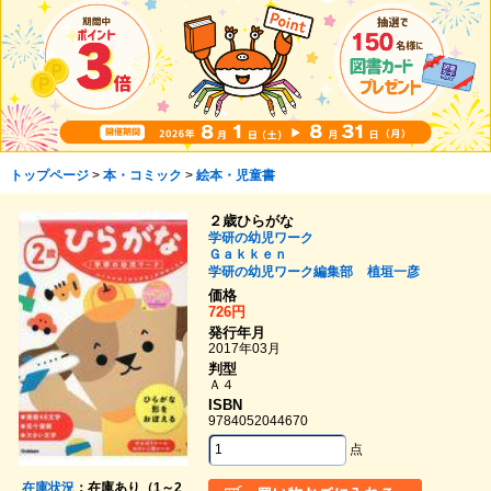
トップページ
>
本・コミック
>
絵本・児童書
２歳ひらがな
学研の幼児ワーク
Ｇａｋｋｅｎ
学研の幼児ワーク編集部
植垣一彦
価格
726円
発行年月
2017年03月
判型
Ａ４
ISBN
9784052044670
点
在庫状況
：在庫あり（1～2