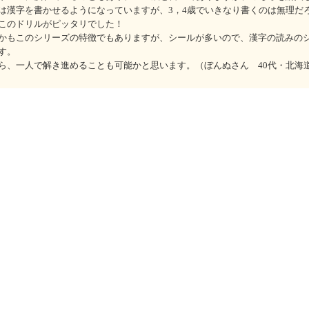
は漢字を書かせるようになっていますが、3，4歳でいきなり書くのは無理だ
このドリルがピッタリでした！
かもこのシリーズの特徴でもありますが、シールが多いので、漢字の読みの
す。
ら、一人で解き進めることも可能かと思います。（ぼんぬさん 40代・北海
【情
、自然や体などのジャンルごとに学習。シールはりや、実際に字を書くおけ
また、漢字の成り立ちや、音読み・訓読みなどの学習もあり、漢字に対する
商品もチェックしています。
もじなぞクロス
５～６
近野
東田大志 近野十志夫
学研の
価格：660円（本体600円＋
垣一彦
＋
税）
価格：7