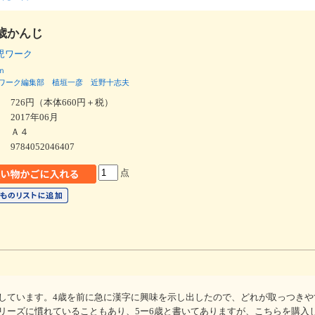
歳かんじ
幼児ワーク
ｎ
ワーク編集部
植垣一彦
近野十志夫
726円（本体660円＋税）
2017年06月
Ａ４
9784052046407
点
しています。4歳を前に急に漢字に興味を示し出したので、どれが取っつきや
リーズに慣れていることもあり、5ー6歳と書いてありますが、こちらを購入