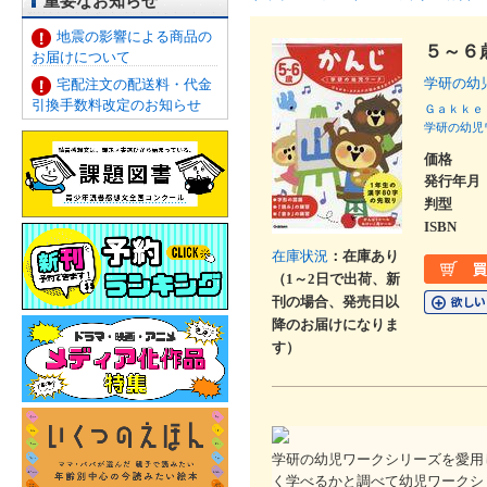
重要なお知らせ
地震の影響による商品の
５～６
お届けについて
学研の
宅配注文の配送料・代金
引換手数料改定のお知らせ
Ｇａｋｋｅ
学研の幼児
価格
発行年月
判型
ISBN
在庫状況
：在庫あり
（1～2日で出荷、新
刊の場合、発売日以
降のお届けになりま
す）
学研の幼児ワークシリーズを愛用
く学べるかと調べて幼児ワークシ