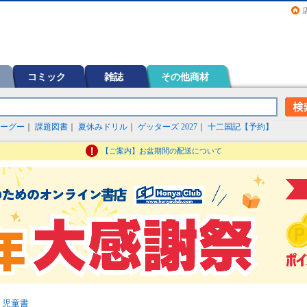
画（コミック）など在庫も充実
コミック
雑誌
その他商材
ーグー
｜
課題図書
｜
夏休みドリル
｜
ゲッターズ 2027
｜
十二国記【予約】
【ご案内】お盆期間の配送について
・児童書