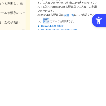
す。ご入会いただいたお客様には特典が盛りだくさ
ろうと判断し、結
ん！お近くのHonyaClub加盟書店でご入会、ご利用
いただけます。
シールや漢字のシー
Honya Club加盟書店は
にてご確認くださ
店舗一覧
い。
のマークが目印です。
道 女の子3歳）
HonyaClub会員規約
個人情報の取扱いに関する規程
※上記は加盟書店店頭で使用できるHonyaClubカー
報提供・絵本ナビ】
ドの規約です。
いこなどを通して、
興味や知識を高めま
歳カタカナ
幼児ワーク編集部 植
 近野十志夫
26円（本体660円＋