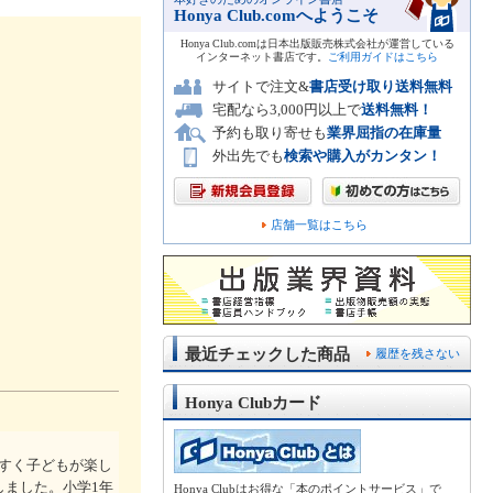
Honya Club.comへようこそ
Honya Club.comは日本出版販売株式会社が運営している
インターネット書店です。
ご利用ガイドはこちら
サイトで注文&
書店受け取り送料無料
宅配なら3,000円以上で
送料無料！
予約も取り寄せも
業界屈指の在庫量
外出先でも
検索や購入がカンタン！
店舗一覧はこちら
最近チェックした商品
履歴を残さない
Honya Clubカード
すく子どもが楽し
しました。小学1年
Honya Clubはお得な「本のポイントサービス」で