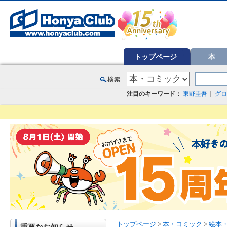
オンライン書店【ホンヤクラブ】はお好きな本屋での受け取りで送料無料！新刊予約・通販も。本（書籍）、雑誌、漫
トップページ
本
注目のキーワード：
東野圭吾
｜
グロ
トップページ
>
本・コミック
>
絵本