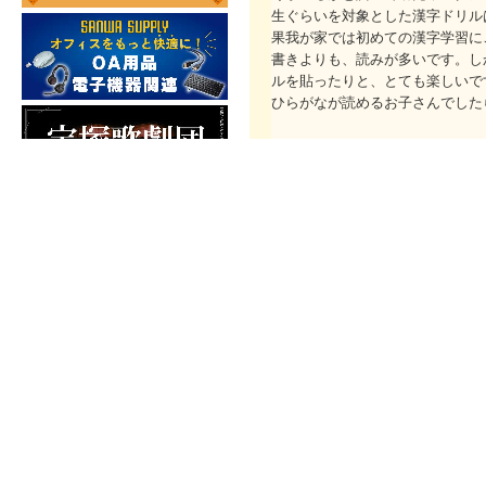
生ぐらいを対象とした漢字ドリル
果我が家では初めての漢字学習に
書きよりも、読みが多いです。し
ルを貼ったりと、とても楽しいで
ひらがなが読めるお子さんでした
内容情報
[日販商品データベースより]
小学校１年生で習う漢字８０字を
楽しみながら漢字に親しみます。
す。
この商品をご覧のお客様は、こんな
めいろ
本・コミック
東田大志 中久木成一 
文芸
十志夫
価格：660円（本体600円