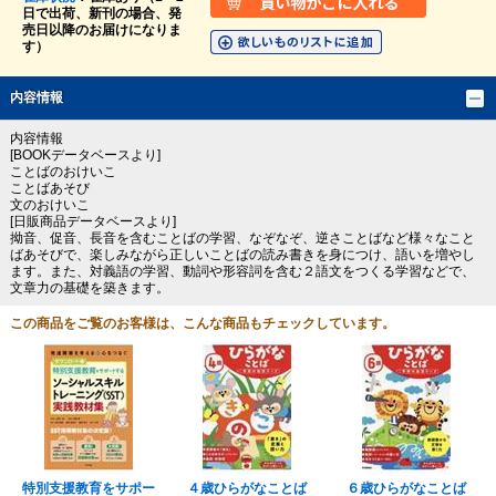
日で出荷、新刊の場合、発
売日以降のお届けになりま
す）
内容情報
内容情報
[BOOKデータベースより]
ことばのおけいこ
ことばあそび
文のおけいこ
[日販商品データベースより]
拗音、促音、長音を含むことばの学習、なぞなぞ、逆さことばなど様々なこと
ばあそびで、楽しみながら正しいことばの読み書きを身につけ、語いを増やし
ます。また、対義語の学習、動詞や形容詞を含む２語文をつくる学習などで、
文章力の基礎を築きます。
この商品をご覧のお客様は、こんな商品もチェックしています。
特別支援教育をサポー
４歳ひらがなことば
６歳ひらがなことば