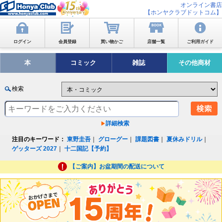
オンライン書店
【ホンヤクラブドットコム】
ログイン
会員登録
買い物かご
店舗一覧
ご利用ガイド
本
コミック
雑誌
その他商材
検索
詳細検索
注目のキーワード：
東野圭吾
｜
グローグー
｜
課題図書
｜
夏休みドリル
｜
ゲッターズ 2027
｜
十二国記【予約】
【ご案内】お盆期間の配送について