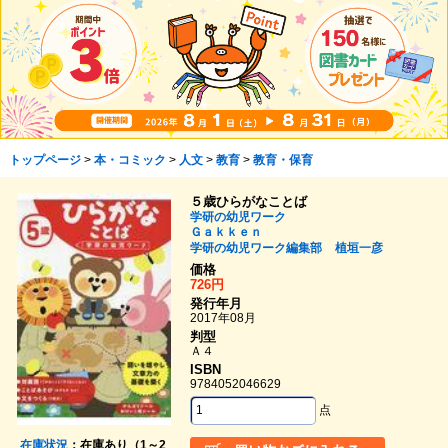
トップページ
>
本・コミック
>
人文
>
教育
>
教育・保育
５歳ひらがなことば
学研の幼児ワーク
Ｇａｋｋｅｎ
学研の幼児ワーク編集部
植垣一彦
価格
726円
発行年月
2017年08月
判型
Ａ４
ISBN
9784052046629
点
在庫状況
：在庫あり（1～2