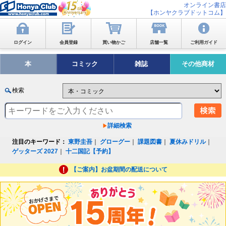
オンライン書店
【ホンヤクラブドットコム】
ログイン
会員登録
買い物かご
店舗一覧
ご利用ガイド
本
コミック
雑誌
その他商材
検索
詳細検索
注目のキーワード：
東野圭吾
｜
グローグー
｜
課題図書
｜
夏休みドリル
｜
ゲッターズ 2027
｜
十二国記【予約】
【ご案内】お盆期間の配送について