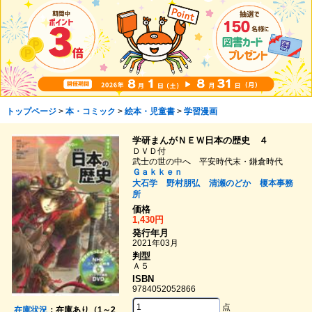
トップページ
>
本・コミック
>
絵本・児童書
>
学習漫画
学研まんがＮＥＷ日本の歴史 ４
ＤＶＤ付
武士の世の中へ 平安時代末・鎌倉時代
Ｇａｋｋｅｎ
大石学
野村朋弘
清瀬のどか
榎本事務
所
価格
1,430円
発行年月
2021年03月
判型
Ａ５
ISBN
9784052052866
点
在庫状況
：在庫あり（1～2