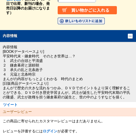
日で出荷、新刊の場合、発
売日以降のお届けになりま
す）
内容情報
内容情報
[BOOKデータベースより]
平安時代末・鎌倉時代 そのとき世界は…？
１ 武士の台頭と平清盛
２ 鎌倉幕府と源頼朝
３ 承久の乱と北条政子
４ 元寇と北条時宗
まんがの内容がもっとよくわかる 時代のまとめ
[日販商品データベースより]
まんがで歴史の大きな流れをつかみ、ＤＶＤでポイントをより深く理解するこ
とができる、ＤＶＤ付き歴史学習まんが。武士が誕生した平安時代末期の平氏
の隆盛、武士が政権を担う鎌倉幕府の誕生と、世の中のようすなどを描く。
ツイート
ユーザーレビュー
この商品に寄せられたカスタマーレビューはまだありません。
レビューを評価するには
ログイン
が必要です。