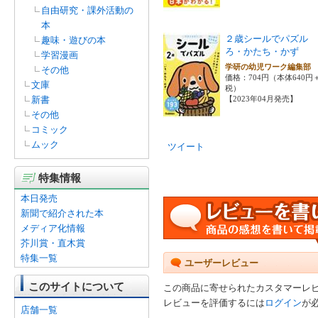
自由研究・課外活動の
本
２歳シールでパズル 
趣味・遊びの本
ろ・かたち・かず
学習漫画
学研の幼児ワーク編集
その他
価格：704円（本体640円
文庫
税）
新書
【2023年04月発売】
その他
コミック
ムック
ツイート
特集情報
本日発売
新聞で紹介された本
メディア化情報
芥川賞・直木賞
特集一覧
ユーザーレビュー
このサイトについて
この商品に寄せられたカスタマーレ
レビューを評価するには
ログイン
が
店舗一覧