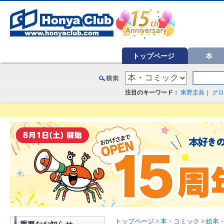
オンライン書店【ホンヤクラブ】はお好きな本屋での受け取りで送料無料！新刊予約・通販も。本（書籍）、雑誌、漫
トップページ
本
注目のキーワード：
東野圭吾
｜
グロ
トップページ
>
本・コミック
>
絵本