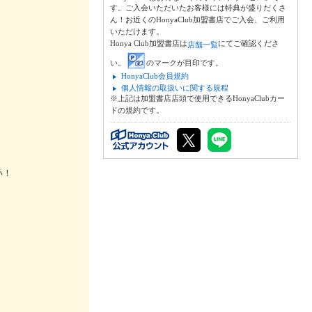
す。ご入会いただいたお客様には特典が盛りだくさ
ん！お近くのHonyaClub加盟書店でご入会、ご利用
いただけます。
Honya Club加盟書店は
にてご確認くださ
店舗一覧
い。
のマークが目印です。
HonyaClub会員規約
個人情報の取扱いに関する規程
※上記は加盟書店店頭で使用できるHonyaClubカー
ドの規約です。
ぱい！