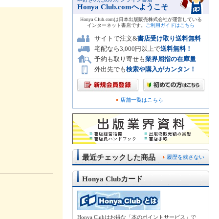
Honya Club.comへようこそ
Honya Club.comは日本出版販売株式会社が運営している
インターネット書店です。
ご利用ガイドはこちら
サイトで注文&
書店受け取り送料無料
宅配なら3,000円以上で
送料無料！
予約も取り寄せも
業界屈指の在庫量
外出先でも
検索や購入がカンタン！
店舗一覧はこちら
最近チェックした商品
履歴を残さない
Honya Clubカード
Honya Clubはお得な「本のポイントサービス」で