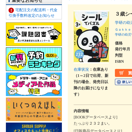
重要なお知らせ
宅配注文の配送料・代金
３歳シ
引換手数料改定のお知らせ
学研の幼
Ｇａｋｋｅ
学研の幼児
価格
発行年月
判型
ISBN
在庫状況
：在庫あり
（1～2日で出荷、新
刊の場合、発売日以
降のお届けになりま
す）
内容情報
[BOOKデータベースより]
たっぷり２３２まい。
[日販商品データベースより]