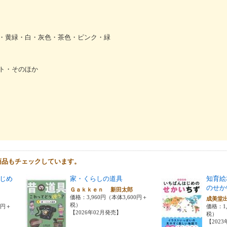
・黄緑・白・灰色・茶色・ピンク・緑
ト・そのほか
商品もチェックしています。
じめ
家・くらしの道具
知育絵
のせか
Ｇａｋｋｅｎ 新田太郎
価格：3,960円（本体3,600円＋
成美堂
税）
0円＋
価格：1,
【2026年02月発売】
税）
【202