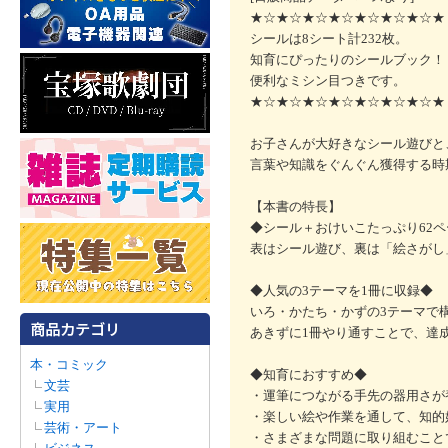
★☆★☆★☆★☆★☆★☆★☆★
シールは8シート計232枚。
知育にぴったりのシールブック！
便利なミシン目つきです。
★☆★☆★☆★☆★☆★☆★☆★
お子さんが大好きなシール遊びと
言葉や知識をぐんぐん獲得する時
【本書の特長】
◆シール＋おけいこたっぷり62ペ
表はシール遊び、裏は「絵さが
◆人気の3テーマを1冊に収録◆
いろ・かたち・かずの3テーマで
あきずに1冊やり通すことで、達
本・コミック
◆知育におすすめ◆
文芸
・運筆につながる手先の器用さが
実用
・楽しい絵や作業を通して、知的
芸術・アート
・さまざまな問題に取り組むこと