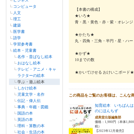
ビジネス
コンピュータ
【本書の構成】
人文
★いろ★
理工
青・黒・黄色・赤・紫・オレンジ
建築
医学書
★かたち★
語学
丸・四角・三角・半円・星・ハー
学習参考書
絵本・児童書
★かず★
名作・昔ばなし絵本
10までの数
おはなし絵本
テレビ・アニメ・キャ
★かいてけせる おけいこボード★
ラクターの絵本
学ぶ・遊ぶ絵本
しかけ絵本
児童文学・名作
この商品をご覧のお客様は、こんな
伝記・偉人伝
知育絵本 いちばんは
事典・年鑑・図鑑
のにほんちず
国語の本
成美堂出版編集部
英語の本
価格：1,980円（本体1,80
理科・算数の本
税）
【2023年12月発売】
社会・生活の本