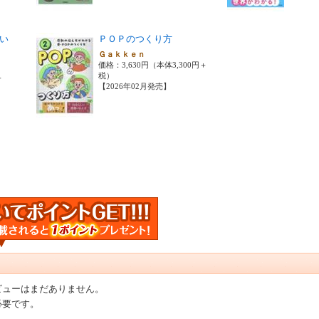
い
ＰＯＰのつくり方
Ｇａｋｋｅｎ
価格：3,630円（本体3,300円＋
部
税）
＋
【2026年02月発売】
ビューはまだありません。
必要です。