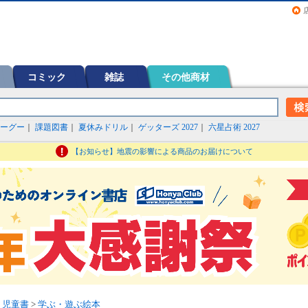
画（コミック）など在庫も充実
コミック
雑誌
その他商材
ーグー
｜
課題図書
｜
夏休みドリル
｜
ゲッターズ 2027
｜
六星占術 2027
【お知らせ】地震の影響による商品のお届けについて
・児童書
>
学ぶ・遊ぶ絵本