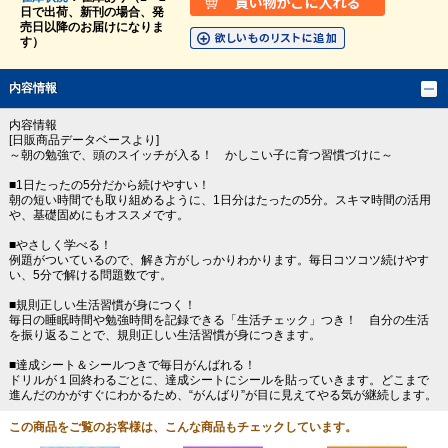
日で出荷、新刊の場合、発
売日以降のお届けになりま
す）
内容情報
内容情報
[日販商品データベースより]
～朝の勉強で、頭のスイッチが入る！ かしこい子に育つ習慣づけに～
■1日たったの5分だから続けやすい！
朝の短い時間でも取り組めるように、1日分はたったの5分。スキマ時間の活用
や、基礎固めにもオススメです。
■やさしく学べる！
例題がついているので、解き方がしっかりわかります。毎日コツコツ続けやす
い、5分で解ける問題数です。
■規則正しい生活習慣が身につく！
毎日の睡眠時間や勉強時間を記録できる「生活チェック」つき！ 自分の生活
を振り返ることで、規則正しい生活習慣が身につきます。
■達成シート＆シールつきで毎日がんばれる！
ドリルが１回終わるごとに、達成シートにシールを貼っていきます。どこまで
進んだのかがすぐにわかるため、“がんばり”が目に見えてやる気が継続します。
この商品をご覧のお客様は、こんな商品もチェックしています。