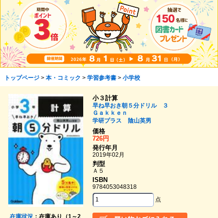
トップページ
>
本・コミック
>
学習参考書
>
小学校
小３計算
早ね早おき朝５分ドリル ３
Ｇａｋｋｅｎ
学研プラス
陰山英男
価格
726円
発行年月
2019年02月
判型
Ａ５
ISBN
9784053048318
点
在庫状況
：在庫あり（1～2