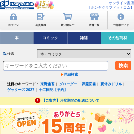
オンライン書店
【ホンヤクラブドットコム】
ログイン
会員登録
買い物かご
店舗一覧
ご利用ガイド
本
コミック
雑誌
その他商材
検索
詳細検索
注目のキーワード：
東野圭吾
｜
グローグー
｜
課題図書
｜
夏休みドリル
｜
ゲッターズ 2027
｜
十二国記【予約】
【ご案内】お盆期間の配送について