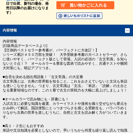
日で出荷、新刊の場合、発
売日以降のお届けになりま
す）
内容情報
内容情報
[日販商品データベースより]
【圧倒的ベストセラー参考書が、パーフェクトに大改訂！】
シリーズ累計４５０万部を突破！ 大学受験参考書の大ベストセラーが、さら
に使いやすく、パーフェクト版として登場。入試の必須の「古文常識」を知ら
ないと０点！？ オールカラー＆豊富な図表で読みやすく、共通テストや難関
大対策にも。暗記アプリつき。
■合否を決める頻出用語集！「古文常識」の大定番
古文常識とは、古典の世界観を知ること。これをおさえていないと文法も単語
も使いこなせません。つまり、古文常識は「文法」「単語」「読解」の土台と
なる重要領域なのです。この１冊で古文の実戦力を大幅に底上げしましょう！
■オールカラーで読み物にも・辞書にも！
入試古文に必要な知識を厳選、カラーイラストや漫画を織り交ぜながら要点を
かみ砕いて解説。国語便覧にとっつきづらさを感じる受験生も、パラパラめく
りながら古典の世界を楽しむうちに、自然と古文を読み解く力がついていきま
す。
■高１・２生にもおすすめ
単語や文法知識を必要としないので、早いうちから何度も繰り返し読んで知識