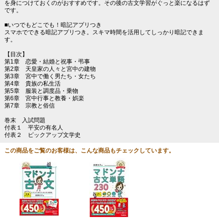
を身につけておくのがおすすめです。その後の古文学習がぐっと楽になるはず
です。
■いつでもどこでも！暗記アプリつき
スマホでできる暗記アプリつき。スキマ時間を活用してしっかり暗記できま
す。
【目次】
第1章 恋愛・結婚と祝事・弔事
第2章 天皇家の人々と宮中の建物
第3章 宮中で働く男たち・女たち
第4章 貴族の私生活
第5章 服装と調度品・乗物
第6章 宮中行事と教養・娯楽
第7章 宗教と俗信
巻末 入試問題
付表１ 平安の有名人
付表２ ピックアップ文学史
この商品をご覧のお客様は、こんな商品もチェックしています。