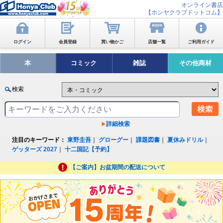
オンライン書店
【ホンヤクラブドットコム】
ログイン
会員登録
買い物かご
店舗一覧
ご利用ガイド
本
コミック
雑誌
その他商材
検索
詳細検索
注目のキーワード：
東野圭吾
｜
グローグー
｜
課題図書
｜
夏休みドリル
｜
ゲッターズ 2027
｜
十二国記【予約】
【ご案内】お盆期間の配送について