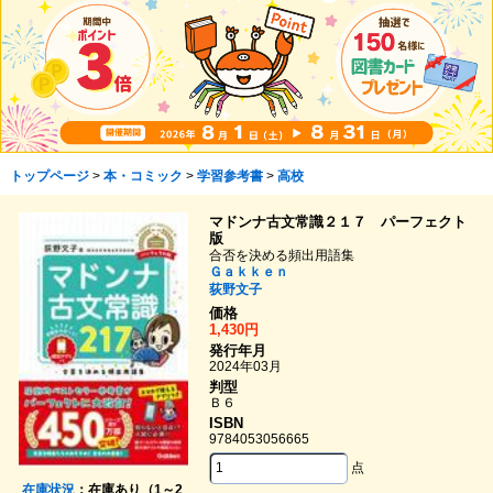
トップページ
>
本・コミック
>
学習参考書
>
高校
マドンナ古文常識２１７ パーフェクト
版
合否を決める頻出用語集
Ｇａｋｋｅｎ
荻野文子
価格
1,430円
発行年月
2024年03月
判型
Ｂ６
ISBN
9784053056665
点
在庫状況
：在庫あり（1～2