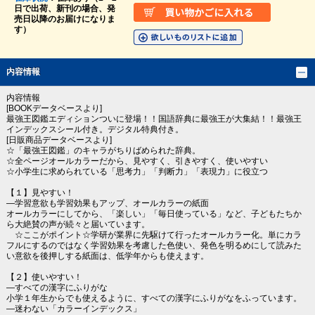
日で出荷、新刊の場合、発
売日以降のお届けになりま
す）
内容情報
内容情報
[BOOKデータベースより]
最強王図鑑エディションついに登場！！国語辞典に最強王が大集結！！最強王
インデックスシール付き。デジタル特典付き。
[日販商品データベースより]
☆「最強王図鑑」のキャラがちりばめられた辞典。
☆全ページオールカラーだから、見やすく、引きやすく、使いやすい
☆小学生に求められている「思考力」「判断力」「表現力」に役立つ
【１】見やすい！
―学習意欲も学習効果もアップ、オールカラーの紙面
オールカラーにしてから、「楽しい」「毎日使っている」など、子どもたちか
ら大絶賛の声が続々と届いています。
☆ここがポイント☆学研が業界に先駆けて行ったオールカラー化。単にカラ
フルにするのではなく学習効果を考慮した色使い、発色を明るめにして読みた
い意欲を後押しする紙面は、低学年からも使えます。
【２】使いやすい！
―すべての漢字にふりがな
小学１年生からでも使えるように、すべての漢字にふりがなをふっています。
―迷わない「カラーインデックス」