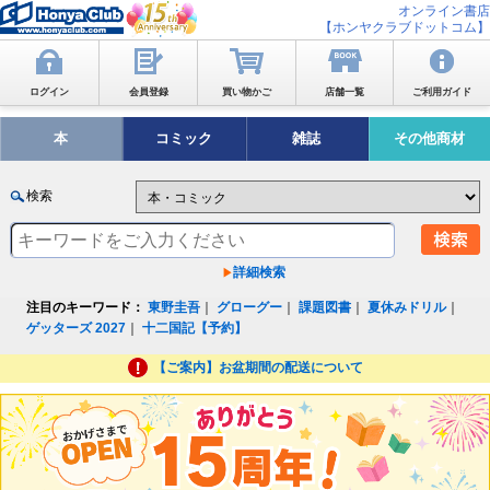
オンライン書店
【ホンヤクラブドットコム】
ログイン
会員登録
買い物かご
店舗一覧
ご利用ガイド
本
コミック
雑誌
その他商材
検索
詳細検索
注目のキーワード：
東野圭吾
｜
グローグー
｜
課題図書
｜
夏休みドリル
｜
ゲッターズ 2027
｜
十二国記【予約】
【ご案内】お盆期間の配送について