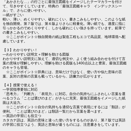
「あかさたな…」の行ごとに最強王図鑑をイメージしたテーマカラーを付け
て、引きやすくしています。特典の「最強王図鑑キャラ インデックスシー
ル」で、さらに使いやすい。
―紙がすごい
軽い、薄い、めくりやすい、破れにくい、書きこみもしやすい、このような紙
を独自開発。第７版では、第６版よりさらに軽量化。薄い紙でも、適度に指に
引っかかるのでめくりやすく、しかも破れにくい強さを持っています。鉛筆で
の書きこみもしやすい。
☆ここがポイント☆独自開発の紙は製造工程もエコで高品質、地球環境へ配
慮しています。
【３】わかりやすい！
―わかりやすい説明文＋理解を助ける図版
わかりやすい説明文に加えて、適切な例文や、よく使う組み合わせを付けて言
葉の意味が理解しやすい。理解を助ける図版も1400点以上と豊富。最強王図鑑
のキャラも登場。
☆ここがポイント☆辞典には、意味だけではなく、使い方や似た意味の言
葉、反対の意味の言葉も載っているから、語彙力が広がります。
【４】授業で使える！
―学習指導要領に対応
「思考力」「判断力」「表現力」に対応。自分の気持ちにふさわしい言葉を選
べるコラム「ことば選びのまど」がさらに充実。最強王図鑑をイメージした紙
面は大迫力。
☆ここがポイント☆自分の気持ちを適切な言葉で表現にするには「類語」が
便利。「ことば選びのまど」は類語一覧だから言葉を選べます。
―英語の学習にも役立つ
カタカナ語は、英語の意味と違った使い方をするものがあり、第７版では英語
の学習に役立つよう、英語と意味が違うものには、注意書きをしています。