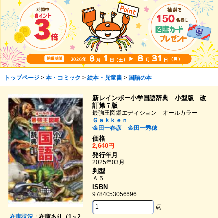
トップページ
>
本・コミック
>
絵本・児童書
>
国語の本
新レインボー小学国語辞典 小型版 改
訂第７版
最強王図鑑エディション オールカラー
Ｇａｋｋｅｎ
金田一春彦
金田一秀穂
価格
2,640円
発行年月
2025年03月
判型
Ａ５
ISBN
9784053056696
点
在庫状況
：在庫あり（1～2