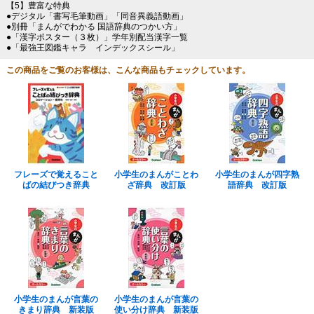
【5】豊富な特典
●デジタル「書写毛筆動画」「同音異義語動画」
●別冊「まんがでわかる 国語辞典のつかい方」
●「漢字ポスター（３枚）」学年別配当漢字一覧
●「最強王図鑑キャラ インデックスシール」
この商品をご覧のお客様は、こんな商品もチェックしています。
フレーズで覚えること
小学生のまんがことわ
小学生のまんが四字熟
ばの結びつき辞典
ざ辞典 改訂版
語辞典 改訂版
小学生のまんが言葉の
小学生のまんが言葉の
きまり辞典 新装版
使い分け辞典 新装版