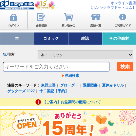
オンライン書店
【ホンヤクラブドットコム】
ログイン
会員登録
買い物かご
店舗一覧
ご利用ガイド
本
コミック
雑誌
その他商材
検索
詳細検索
注目のキーワード：
東野圭吾
｜
グローグー
｜
課題図書
｜
夏休みドリル
｜
ゲッターズ 2027
｜
十二国記【予約】
【ご案内】お盆期間の配送について