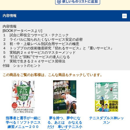
内容情報
内容情報
[BOOKデータベースより]
１ 試合に即役立つサービス・テクニック
２ ライバルに知られたくないサービス安定の必密
３ 初・中・上級レベル別試合用サービスの極意
４ トッププロの技術徹底研究『切れるサービス』と『重いサービス』
５ 実戦的２ｎｄサービスのマスターメソッド
６ “打点”と“回転”でサービスの達人になる
７ 実戦で生きる２ｎｄサービス習得法
付録 ショットのヒント
この商品をご覧のお客様は、こんな商品もチェックしています。
指導者と選手が一緒に
夢を持つ、夢中にな
テニスダブルス神レッ
学べる！ソフトテニス
る、あとは かなえる
スン
練習メニュー２００
だけ 車いすテニス小