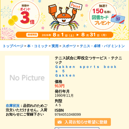
トップページ
>
本・コミック
>
実用
>
スポーツ
>
テニス・卓球・バドミントン
テニス試合に即役立つサービス・テクニ
ック
Ｇａｋｋｅｎ ｓｐｏｒｔｓ ｂｏｏｋ
ｓ ５
Ｇａｋｋｅｎ
価格
913円
発行年月
1990年11月
判型
Ａ５
在庫状況
：品切れのためご
注文いただけません。入荷
ISBN
お知らせにご登録下さい
9784051048099