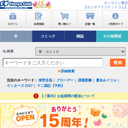
オンライン書店
【ホンヤクラブドットコム】
ログイン
会員登録
買い物かご
店舗一覧
ご利用ガイド
本
コミック
雑誌
その他商材
検索
詳細検索
注目のキーワード：
東野圭吾
｜
グローグー
｜
課題図書
｜
夏休みドリル
｜
ゲッターズ 2027
｜
十二国記【予約】
【ご案内】お盆期間の配送について