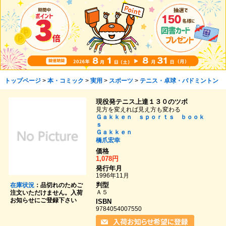
トップページ
>
本・コミック
>
実用
>
スポーツ
>
テニス・卓球・バドミントン
現役発テニス上達１３０のツボ
見方を変えれば見え方も変わる
Ｇａｋｋｅｎ ｓｐｏｒｔｓ ｂｏｏｋ
ｓ
Ｇａｋｋｅｎ
橋爪宏幸
価格
1,078円
発行年月
1996年11月
判型
在庫状況
：品切れのためご
Ａ５
注文いただけません。入荷
お知らせにご登録下さい
ISBN
9784054007550