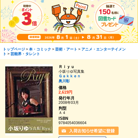
トップページ
>
本・コミック
>
芸術・アート
>
アニメ・エンターテイメン
ト
>
芸能界・タレント
Ｒｉｙｕ
小坂りゆ写真集
Ｇａｋｋｅｎ
奥川彰
価格
2,619円
発行年月
2008年03月
判型
Ａ４
ISBN
9784054036604