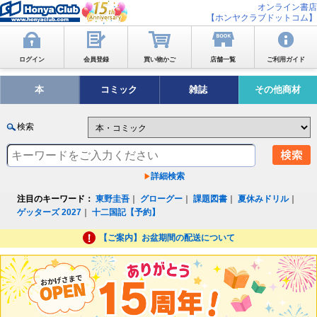
オンライン書店
【ホンヤクラブドットコム】
ログイン
会員登録
買い物かご
店舗一覧
ご利用ガイド
本
コミック
雑誌
その他商材
検索
詳細検索
注目のキーワード：
東野圭吾
｜
グローグー
｜
課題図書
｜
夏休みドリル
｜
ゲッターズ 2027
｜
十二国記【予約】
【ご案内】お盆期間の配送について