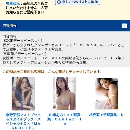
在庫状況
：品切れのためご
注文いただけません。入荷
お知らせにご登録下さい
内容情報
内容情報
[BOOKデータベースより]
音ゲーから生まれたダンスボーカルユニット「ＢｅＦｏｒＵ」のメンバーとし
て活躍中。小坂りゆファースト写真集。
[日販商品データベースより]
女性ボーカルユニット・ＢｅＦｏｒＵの結成当初からのメンバーで、０６年ソ
ロとしてメジャーデビューした小坂りゆ待望の写真集。
この商品をご覧のお客様は、こんな商品もチェックしています。
永野芽郁フォトブック
山崎あみ１ｓｔ写真
相沢菜々子写真集 Ｎ
＆スタイルブック ス
集 Ｃａｎｔａｂｉｌ
ペシャルＢＯＸ「ＭＡ
ｅ
ＧＮＯＬＩＥ」