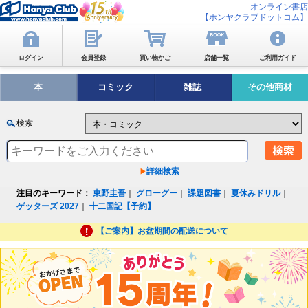
オンライン書店
【ホンヤクラブドットコム】
ログイン
会員登録
買い物かご
店舗一覧
ご利用ガイド
本
コミック
雑誌
その他商材
検索
詳細検索
注目のキーワード：
東野圭吾
｜
グローグー
｜
課題図書
｜
夏休みドリル
｜
ゲッターズ 2027
｜
十二国記【予約】
【ご案内】お盆期間の配送について