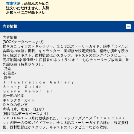
在庫状況
：品切れのためご
注文いただけません。入荷
お知らせにご登録下さい
内容情報
内容情報
[BOOKデータベースより]
描きおこしイラストギャラリー。全１３話ストーリーガイド。絵本「じべたと
雷轟丸の物語」掲載。キャラクター、美術ほか設定資料集。精緻な演出を読み
解く解説テキスト。西村監督ほかスタッフ、キャストのロングインタビュー。
高垣彩陽×名塚佳織×井口裕香のネットラジオ「こちらチューリップ放送局」番
外編収録（特典ＤＶＤ）。
‐乃絵‐
‐比呂美‐
‐愛子‐
Ｉｌｌｕｓｔｒａｔｉｏｎ Ｇａｌｌｅｒｙ
Ｓｔｏｒｙ Ｇｕｉｄｅ
Ｓｃｅｎｅ Ｍｅｍｏｒｉａｌ
眞一郎の絵本
キャラクターガイド
ＤＶＤの使い方
寄稿（氷川竜介）〔ほか〕
[日販商品データベースより]
２００８年１～３月に放映された、ＴＶシリーズアニメ「ｔｒｕｅ ｔｅａｒ
ｓ」の唯一の公式ガイドブック。全１３話ストーリーガイドのほか、設定資料
集、西村監督ほかスタッフ、キャストのインタビューなどを収録。