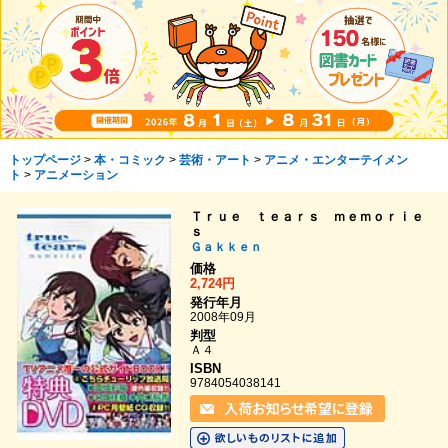
トップページ
>
本・コミック
>
芸術・アート
>
アニメ・エンターテイメン
ト
>
アニメーション
Ｔｒｕｅ ｔｅａｒｓ ｍｅｍｏｒｉｅ
ｓ
Ｇａｋｋｅｎ
価格
2,724円
発行年月
2008年09月
判型
Ａ４
ISBN
9784054038141