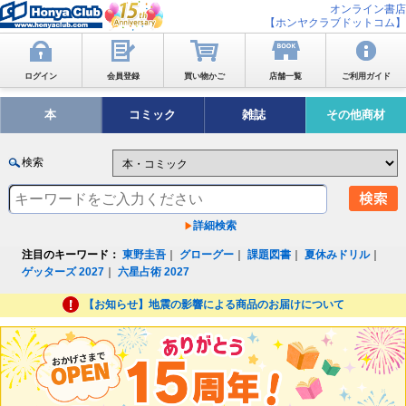
オンライン書店
【ホンヤクラブドットコム】
ログイン
会員登録
買い物かご
店舗一覧
ご利用ガイド
本
コミック
雑誌
その他商材
検索
詳細検索
注目のキーワード：
東野圭吾
｜
グローグー
｜
課題図書
｜
夏休みドリル
｜
ゲッターズ 2027
｜
六星占術 2027
【お知らせ】地震の影響による商品のお届けについて