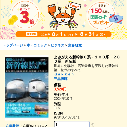
トップページ
>
本・コミック
>
ビジネス
>
業界研究
よみがえる新幹線０系・１００系・２０
０系 新装版
世界に先駆け、高速鉄道を実現した新幹線
第一世代のすべて
Ｇａｋｋｅｎ
三品勝暉
価格
3,520円
発行年月
2024年10月
判型
Ｂ５
ISBN
9784054070141
点
在庫状況
：在庫あり（1～2