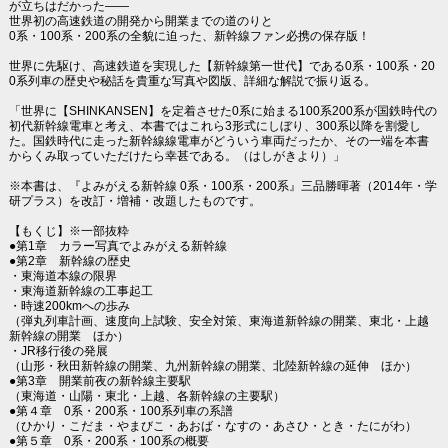
が立ちはだかった――
世界初の高速鉄道の開発から開業までの道のりと
0系・100系・200系の全貌に迫った、新幹線ファン必携の保存版！
世界に先駆け、高速鉄道を実現した【新幹線第一世代】である0系・100系・20
0系列車の歴史や秘話を貴重な写真や図版、詳細な解説で振り返る。
「世界に【SHINKANSEN】を定着させた0系に始まる100系200系が国鉄時代の
初代新幹線電車と考え、本書ではこれら3形式にしぼり、300系以降を割愛し
た。国鉄時代に走った新幹線線電車がどういう車両だったか、その一端を本書
からくみ取っていただけたら幸甚である。（はしがきより）」
※本書は、『よみがえる新幹線 0系・100系・200系』三品勝暉著（2014年・学
研プラス）を改訂・増補・改題したものです。
【もくじ】※一部抜粋
●第1章 カラー写真でよみがえる新幹線
●第2章 新幹線の歴史
・東海道本線の限界
・東海道新幹線の工事起工
・時速200kmへの歩み
（弾丸列車計画、速度向上試験、安全対策、東海道新幹線の開業、東北・上越
新幹線の開業 ほか）
・JR移行後の発展
（山形・秋田新幹線の開業、九州新幹線の開業、北陸新幹線の延伸 ほか）
●第3章 開業前夜の新幹線主要駅
（東海道・山陽・東北・上越、各新幹線の主要駅）
●第４章 0系・200系・100系列車の系譜
（ひかり・こだま・やまびこ・あおば・なすの・あさひ・とき・たにがわ）
●第５章 0系・200系・100系の概要