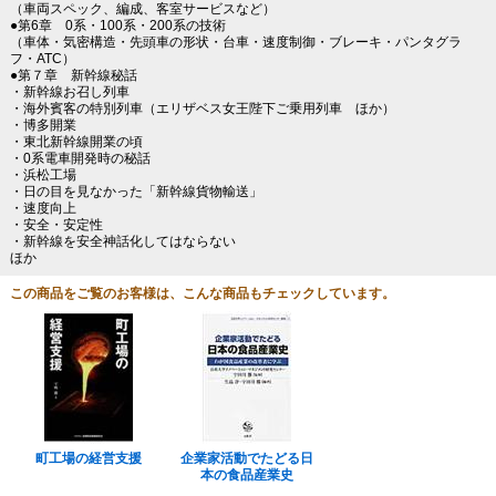
（車両スペック、編成、客室サービスなど）
●第6章 0系・100系・200系の技術
（車体・気密構造・先頭車の形状・台車・速度制御・ブレーキ・パンタグラ
フ・ATC）
●第７章 新幹線秘話
・新幹線お召し列車
・海外賓客の特別列車（エリザベス女王陛下ご乗用列車 ほか）
・博多開業
・東北新幹線開業の頃
・0系電車開発時の秘話
・浜松工場
・日の目を見なかった「新幹線貨物輸送」
・速度向上
・安全・安定性
・新幹線を安全神話化してはならない
ほか
この商品をご覧のお客様は、こんな商品もチェックしています。
町工場の経営支援
企業家活動でたどる日
本の食品産業史