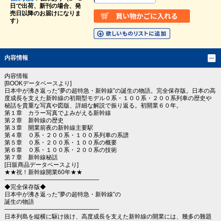
日で出荷、新刊の場合、発
売日以降のお届けになりま
す）
内容情報
内容情報
[BOOKデータベースより]
日本中が沸き返った“夢の超特急・新幹線”の誕生の物語。完全保存版。日本の高
度成長を支えた新幹線の初期型モデル０系・１００系・２００系列車の歴史や
秘話を貴重な写真や図版、詳細な解説で振り返る。初開業６０年。
第１章 カラー写真でよみがえる新幹線
第２章 新幹線の歴史
第３章 開業前夜の新幹線主要駅
第４章 ０系・２００系・１００系列車の系譜
第５章 ０系・２００系・１００系の概要
第６章 ０系・１００系・２００系の技術
第７章 新幹線秘話
[日販商品データベースより]
★★祝！新幹線開業60年★★
――――――――――――――――
◆完全保存版◆
日本中が沸き返った”夢の超特急・新幹線”の
誕生の物語
――――――――――――――――
日本列島を縦横に駆け抜け、高度成長を支えた新幹線の開業には、幾多の難題