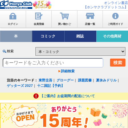
オンライン書店
【ホンヤクラブドットコム】
ログイン
会員登録
買い物かご
店舗一覧
ご利用ガイド
本
コミック
雑誌
その他商材
検索
詳細検索
注目のキーワード：
東野圭吾
｜
グローグー
｜
課題図書
｜
夏休みドリル
｜
ゲッターズ 2027
｜
十二国記【予約】
【ご案内】お盆期間の配送について