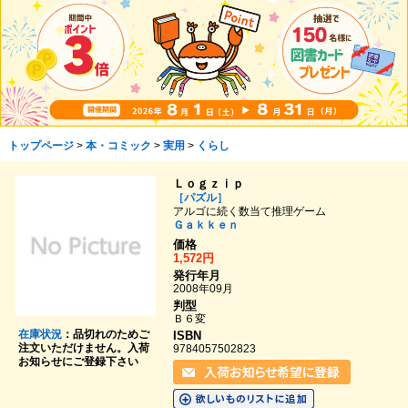
トップページ
>
本・コミック
>
実用
>
くらし
Ｌｏｇｚｉｐ
［パズル］
アルゴに続く数当て推理ゲーム
Ｇａｋｋｅｎ
価格
1,572円
発行年月
2008年09月
判型
Ｂ６変
在庫状況
：品切れのためご
ISBN
注文いただけません。入荷
9784057502823
お知らせにご登録下さい