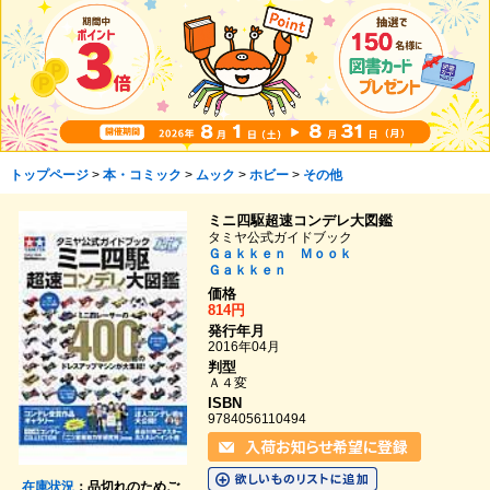
トップページ
>
本・コミック
>
ムック
>
ホビー
>
その他
ミニ四駆超速コンデレ大図鑑
タミヤ公式ガイドブック
Ｇａｋｋｅｎ Ｍｏｏｋ
Ｇａｋｋｅｎ
価格
814円
発行年月
2016年04月
判型
Ａ４変
ISBN
9784056110494
在庫状況
：品切れのためご