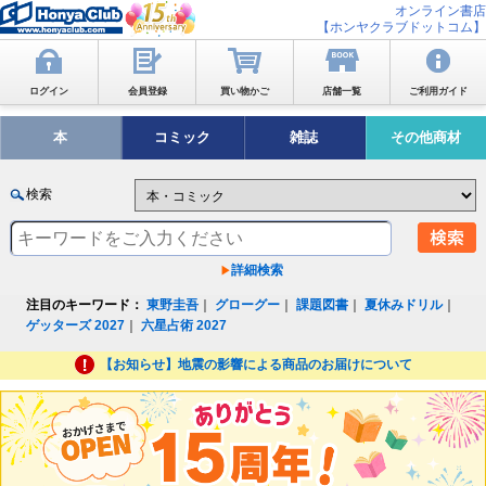
オンライン書店
【ホンヤクラブドットコム】
ログイン
会員登録
買い物かご
店舗一覧
ご利用ガイド
本
コミック
雑誌
その他商材
検索
詳細検索
注目のキーワード：
東野圭吾
｜
グローグー
｜
課題図書
｜
夏休みドリル
｜
ゲッターズ 2027
｜
六星占術 2027
【お知らせ】地震の影響による商品のお届けについて