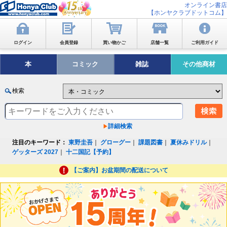
オンライン書店
【ホンヤクラブドットコム】
ログイン
会員登録
買い物かご
店舗一覧
ご利用ガイド
本
コミック
雑誌
その他商材
検索
詳細検索
注目のキーワード：
東野圭吾
｜
グローグー
｜
課題図書
｜
夏休みドリル
｜
ゲッターズ 2027
｜
十二国記【予約】
【ご案内】お盆期間の配送について