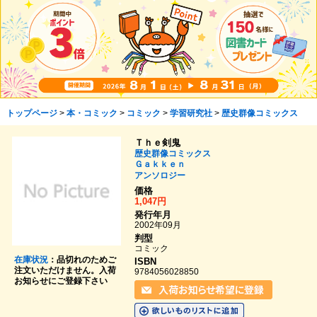
トップページ
>
本・コミック
>
コミック
>
学習研究社
>
歴史群像コミックス
Ｔｈｅ剣鬼
歴史群像コミックス
Ｇａｋｋｅｎ
アンソロジー
価格
1,047円
発行年月
2002年09月
判型
コミック
在庫状況
：品切れのためご
ISBN
注文いただけません。入荷
9784056028850
お知らせにご登録下さい