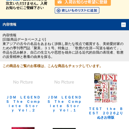
注文いただけません。入荷
お知らせにご登録下さい
内容情報
内容情報
[日販商品データベースより]
東アジアの古今の名品をあまねく渉猟し新たな視点で鑑賞する、美術愛好家の
ための季刊専門誌「聚美」３１号。特集は、「歌麿の生涯―写楽を秘めて」。
作品を読み解き、自己の生立ちや思想を雄弁に語る近代的自我の表現者、歌麿
の反骨精神と教養の由来を探る。
この商品をご覧のお客様は、こんな商品もチェックしています。
ＪＤＭ ＬＥＧＥＮＤ
ＪＤＭ ＬＥＧＥＮＤ
Ｓ Ｔｈｅ Ｃｏｍｐ
Ｓ Ｔｈｅ Ｃｏｍｐ
ｌｅｔｅ Ｓｔｏｒ
ｌｅｔｅ Ｓｔｏｒ
ＴＥＳＴ ｔｈｅ Ｂ
ｙ Ｖｏｌ．２
ｙ Ｖｏｌ．１
ＥＳＴ ２０２６より
ぬきお得版