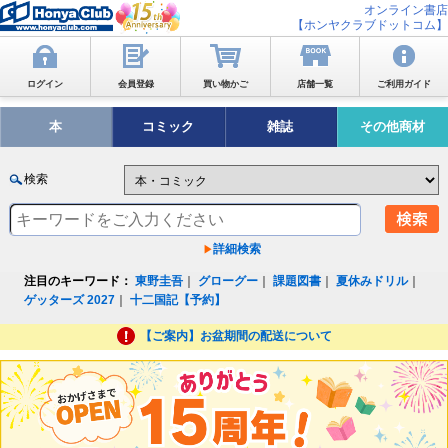
オンライン書店
【ホンヤクラブドットコム】
ログイン
会員登録
買い物かご
店舗一覧
ご利用ガイド
本
コミック
雑誌
その他商材
検索
詳細検索
注目のキーワード：
東野圭吾
｜
グローグー
｜
課題図書
｜
夏休みドリル
｜
ゲッターズ 2027
｜
十二国記【予約】
【ご案内】お盆期間の配送について