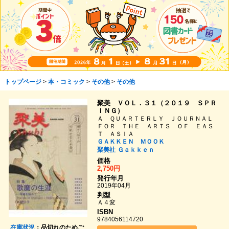
トップページ
>
本・コミック
>
その他
>
その他
聚美 ＶＯＬ．３１（２０１９ ＳＰＲ
ＩＮＧ）
Ａ ＱＵＡＲＴＥＲＬＹ ＪＯＵＲＮＡＬ
ＦＯＲ ＴＨＥ ＡＲＴＳ ＯＦ ＥＡＳ
Ｔ ＡＳＩＡ
ＧＡＫＫＥＮ ＭＯＯＫ
聚美社
Ｇａｋｋｅｎ
価格
2,750円
発行年月
2019年04月
判型
Ａ４変
ISBN
9784056114720
在庫状況
：品切れのためご