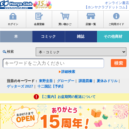
オンライン書店
【ホンヤクラブドットコム】
ログイン
会員登録
買い物かご
店舗一覧
ご利用ガイド
本
コミック
雑誌
その他商材
検索
詳細検索
注目のキーワード：
東野圭吾
｜
グローグー
｜
課題図書
｜
夏休みドリル
｜
ゲッターズ 2027
｜
十二国記【予約】
【ご案内】お盆期間の配送について