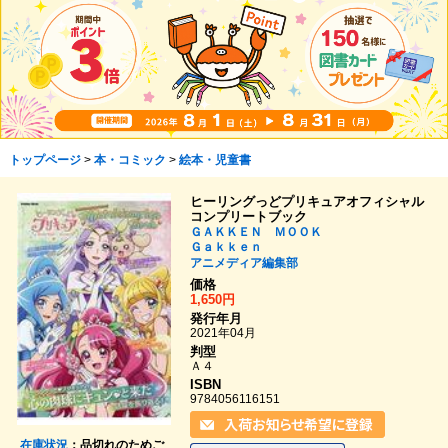
トップページ
>
本・コミック
>
絵本・児童書
ヒーリングっどプリキュアオフィシャル
コンプリートブック
ＧＡＫＫＥＮ ＭＯＯＫ
Ｇａｋｋｅｎ
アニメディア編集部
価格
1,650円
発行年月
2021年04月
判型
Ａ４
ISBN
9784056116151
在庫状況
：品切れのためご