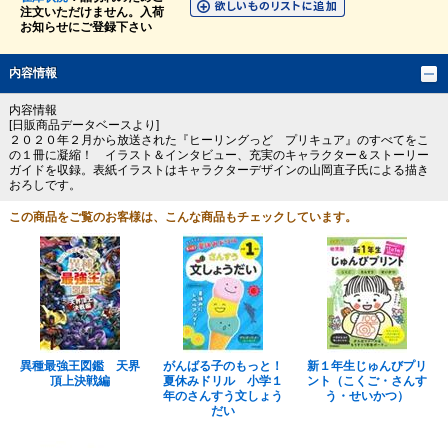
注文いただけません。入荷
お知らせにご登録下さい
内容情報
内容情報
[日販商品データベースより]
２０２０年２月から放送された『ヒーリングっど プリキュア』のすべてをこ
の１冊に凝縮！ イラスト＆インタビュー、充実のキャラクター＆ストーリー
ガイドを収録。表紙イラストはキャラクターデザインの山岡直子氏による描き
おろしです。
この商品をご覧のお客様は、こんな商品もチェックしています。
異種最強王図鑑 天界
がんばる子のもっと！
新１年生じゅんびプリ
頂上決戦編
夏休みドリル 小学１
ント（こくご・さんす
年のさんすう文しょう
う・せいかつ）
だい