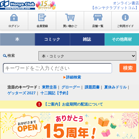
オンライン書店
【ホンヤクラブドットコム】
ログイン
会員登録
買い物かご
店舗一覧
ご利用ガイド
本
コミック
雑誌
その他商材
検索
詳細検索
注目のキーワード：
東野圭吾
｜
グローグー
｜
課題図書
｜
夏休みドリル
｜
ゲッターズ 2027
｜
十二国記【予約】
【ご案内】お盆期間の配送について