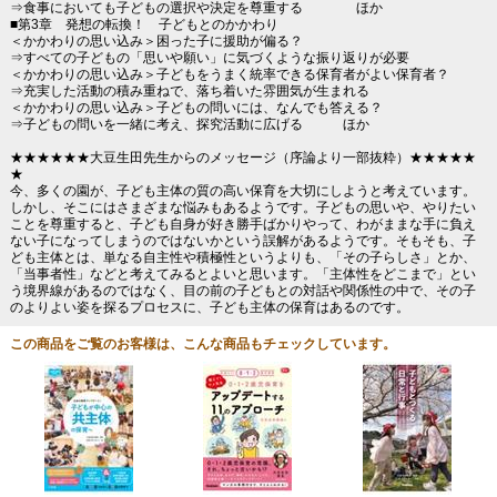
⇒食事においても子どもの選択や決定を尊重する ほか
■第3章 発想の転換！ 子どもとのかかわり
＜かかわりの思い込み＞困った子に援助が偏る？
⇒すべての子どもの「思いや願い」に気づくような振り返りが必要
＜かかわりの思い込み＞子どもをうまく統率できる保育者がよい保育者？
⇒充実した活動の積み重ねで、落ち着いた雰囲気が生まれる
＜かかわりの思い込み＞子どもの問いには、なんでも答える？
⇒子どもの問いを一緒に考え、探究活動に広げる ほか
★★★★★★大豆生田先生からのメッセージ（序論より一部抜粋）★★★★★
★
今、多くの園が、子ども主体の質の高い保育を大切にしようと考えています。
しかし、そこにはさまざまな悩みもあるようです。子どもの思いや、やりたい
ことを尊重すると、子ども自身が好き勝手ばかりやって、わがままな手に負え
ない子になってしまうのではないかという誤解があるようです。そもそも、子
ども主体とは、単なる自主性や積極性というよりも、「その子らしさ」とか、
「当事者性」などと考えてみるとよいと思います。「主体性をどこまで」とい
う境界線があるのではなく、目の前の子どもとの対話や関係性の中で、その子
のよりよい姿を探るプロセスに、子ども主体の保育はあるのです。
この商品をご覧のお客様は、こんな商品もチェックしています。