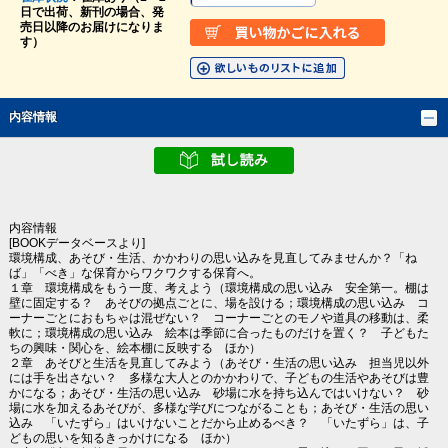
日で出荷、新刊の場合、発
売日以降のお届けになりま
す）
内容情報
内容情報
[BOOKデータベースより]
環境構成、あそび・生活、かかわりの思い込みを見直してみませんか？「ね
ば」「べき」な保育からワクワクする保育へ。
１章 環境構成をもう一度、考えよう（環境構成の思い込み 安全第一。棚は
壁に固定する？ あそびの拠点ごとに、場を設ける；環境構成の思い込み コ
ーナーごとにおもちゃは混ぜない？ コーナーごとのモノや道具の移動は、柔
軟に；環境構成の思い込み 絵本は季節に合ったものだけを置く？ 子どもた
ちの興味・関心を、絵本棚に反映する ほか）
２章 あそびと生活を見直してみよう（あそび・生活の思い込み 担当児以外
には手を出さない？ 多様な大人とのかかわりで、子どもの生活やあそびは豊
かになる；あそび・生活の思い込み 砂場に水を持ち込んではいけない？ 砂
場に水を加えるあそびが、多様な学びにつながることも；あそび・生活の思い
込み 「いたずら」はいけないことだから止めるべき？ 「いたずら」は、子
どもの思いを知るきっかけになる ほか）