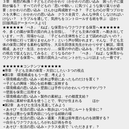
３章 発想の転換！子どもとのかかわり（かかわりの思い込み 困った子に援
助が偏る？ すべての子どもの「思いや願い」に気づくような振り返りが必
要；かかわりの思い込み けんかは両成敗すべき？ 子どもの心が育つプロセ
スを大事に；かかわりの思い込み クラス全員で、みんな仲良くしなければい
けない？ トラブルを通して、気持ちをコントロールする術を学ぶ ほか）
[日販商品データベースより]
★★★★★★「べき」「ねば」な保育からワクワクする保育へ★★★★★★
今、多くの園が保育の質の向上を目指し、「子ども主体の保育」へ動き出して
います。一方、現場からは、「子どもの主体性をどこまで認めればいいの？」
「小学校に行って困りませんか？」という声が聞かれます。そんな、子ども主
体の保育に関する素朴な疑問を、大豆生田啓友先生がわかりやすく解説。環境
構成、あそび・生活、かかわり……保育の中の思い込みを、子ども主体の保育
の視点で捉えなおしてみると、どうなるのか？ 「べき」「ねば」な保育から
ワクワクする保育へ、保育の質向上へのヒントがたっぷり詰まった一冊です。
★★★★★★コンテンツ★★★★★★
■序章 子ども主体の保育－大切にしたい３つの視点
■第1章 環境構成をもう一度、考えよう
＜環境構成の思い込み＞絵本は季節にあったものだけを置く？
⇒子どもの興味・関心を絵本棚に反映する
＜環境構成の思い込み＞壁面には手作りのかわいいウサギやゾウ？
⇒壁面を保育に活用する
＜環境構成の思い込み＞製作の素材は、その都度支給？
⇒自由に素材や道具を使うことで、学びが生まれる ほか
■第2章 あそびと生活を見直してみよう
＜あそび・生活の思い込み＞散歩はいつも同じルートを安全に？
⇒散歩は豊かな保育内容につながる経験の場
＜あそび・生活の思い込み＞週案・月案は前年度のものを踏襲する？
⇒自分もワクワクおもしろがれる計画を作る
＜あそび・生活の思い込み＞クラス全員で「いただきます」？