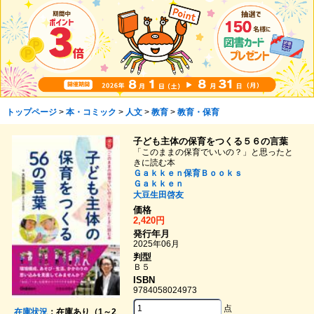
トップページ
>
本・コミック
>
人文
>
教育
>
教育・保育
子ども主体の保育をつくる５６の言葉
「このままの保育でいいの？」と思ったと
きに読む本
Ｇａｋｋｅｎ保育Ｂｏｏｋｓ
Ｇａｋｋｅｎ
大豆生田啓友
価格
2,420円
発行年月
2025年06月
判型
Ｂ５
ISBN
9784058024973
点
在庫状況
：在庫あり（1～2