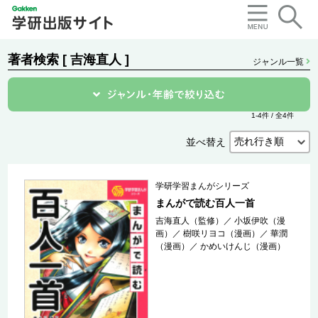
著者検索 [ 吉海直人 ]
ジャンル一覧
1-4件 / 全4件
並べ替え
学研学習まんがシリーズ
まんがで読む百人一首
吉海直人（監修）
／
小坂伊吹（漫
画）
／
樹咲リヨコ（漫画）
／
華潤
（漫画）
／
かめいけんじ（漫画）