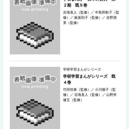
２期 既５巻
吉海直人（監修）
／
中島和歌子（監
修）
／
板坂則子（監修）
／
吉野朋
美（監修）
学研学習まんがシリーズ
学研学習まんがシリーズ 既
４巻
竹田恒泰（監修）
／
小川陽子（監
修）
／
吉海直人（監修）
／
山野井
健五（監修）