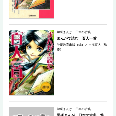
学研まんが 日本の古典
まんがで読む 百人一首
学研教育出版（編）
／
吉海直人（監
修）
学研まんが 日本の古典
学研まんが 日本の古典 第