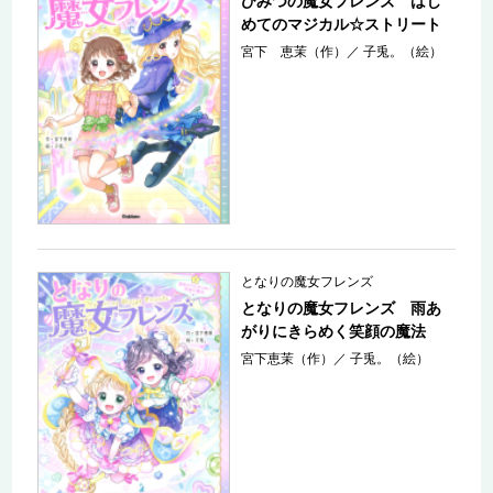
ひみつの魔女フレンズ はじ
めてのマジカル☆ストリート
宮下 恵茉（作）
／
子兎。（絵）
となりの魔女フレンズ
となりの魔女フレンズ 雨あ
がりにきらめく笑顔の魔法
宮下恵茉（作）
／
子兎。（絵）