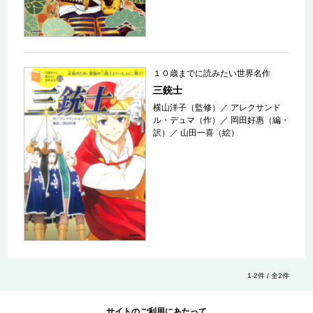
１０歳までに読みたい世界名作
三銃士
横山洋子（監修）
／
アレクサンド
ル・デュマ（作）
／
岡田好惠（編・
訳）
／
山田一喜（絵）
1-2件 / 全2件
サイトのご利用にあたって