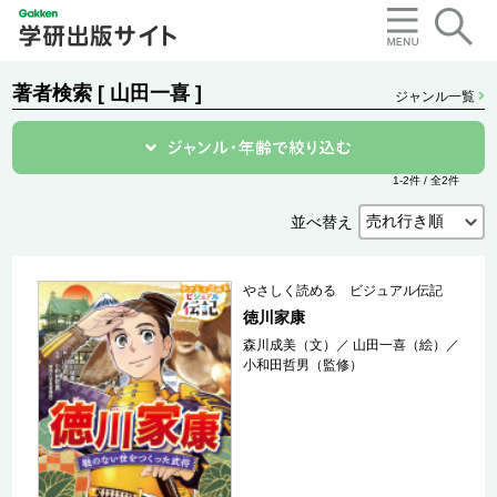
著者検索 [ 山田一喜 ]
ジャンル一覧
1-2件 / 全2件
並べ替え
やさしく読める ビジュアル伝記
徳川家康
森川成美（文）
／
山田一喜（絵）
／
小和田哲男（監修）