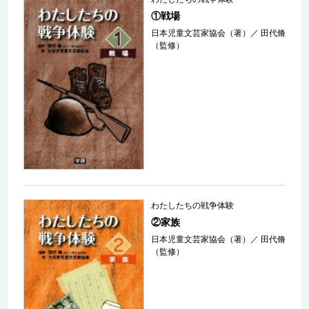
①戦場
日本児童文芸家協会（著）
／
田代脩
（監修）
わたしたちの戦争体験
②家族
日本児童文芸家協会（著）
／
田代脩
（監修）