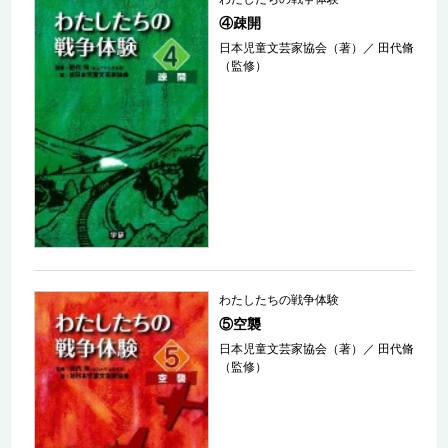
④疎開
日本児童文芸家協会（著）
／
田代脩
（監修）
わたしたちの戦争体験
⑤空襲
日本児童文芸家協会（著）
／
田代脩
（監修）