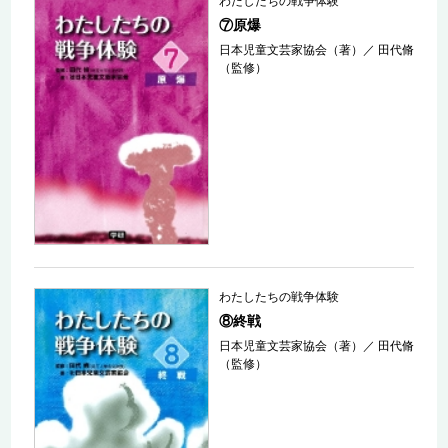
わたしたちの戦争体験
⑦原爆
日本児童文芸家協会（著）
／
田代脩
（監修）
わたしたちの戦争体験
⑧終戦
日本児童文芸家協会（著）
／
田代脩
（監修）