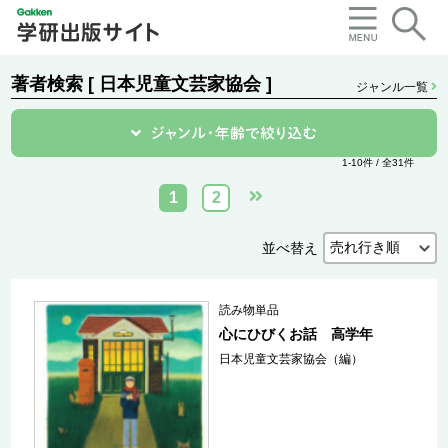
著者検索 [ 日本児童文芸家協会 ]
ジャンル一覧
1-10件 / 全31件
1
2
並べ替え
読み物単品
心にひびくお話 高学年
日本児童文芸家協会（編）