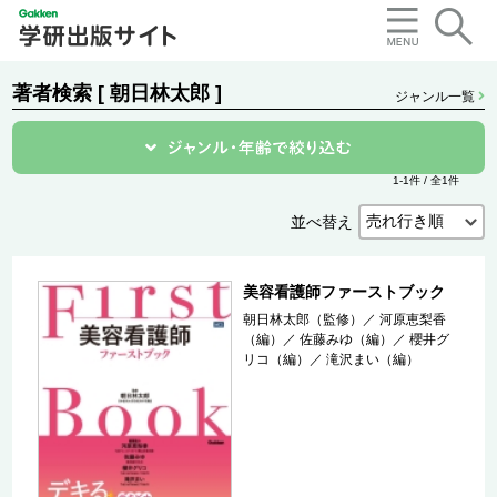
著者検索 [ 朝日林太郎 ]
ジャンル一覧
1-1件 / 全1件
並べ替え
美容看護師ファーストブック
朝日林太郎（監修）
／
河原恵梨香
（編）
／
佐藤みゆ（編）
／
櫻井グ
リコ（編）
／
滝沢まい（編）