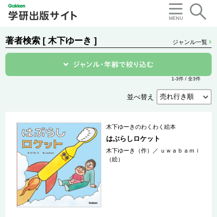
著者検索 [ 木下ゆーき ]
ジャンル一覧
1-3件 / 全3件
並べ替え
木下ゆーきのわくわく絵本
はぶらしロケット
木下ゆーき（作）
／
ｕｗａｂａｍｉ
（絵）