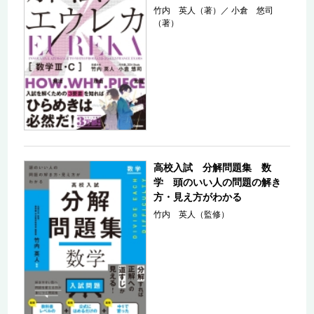
竹内 英人（著）
／
小倉 悠司
（著）
高校入試 分解問題集 数
学 頭のいい人の問題の解き
方・見え方がわかる
竹内 英人（監修）