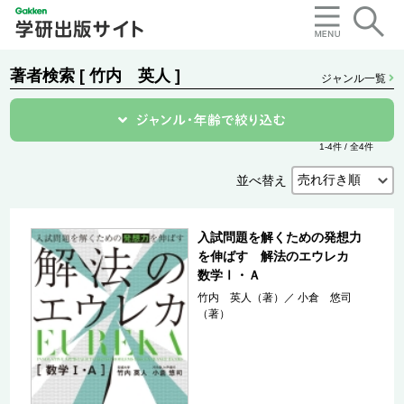
著者検索 [ 竹内 英人 ]
ジャンル一覧
1-4件 / 全4件
並べ替え
入試問題を解くための発想力
を伸ばす 解法のエウレカ
数学Ⅰ・Ａ
竹内 英人（著）
／
小倉 悠司
（著）