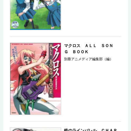
マクロス ＡＬＬ ＳＯＮ
Ｇ ＢＯＯＫ
別冊アニメディア編集部（編）
鉄のラインバレル ＣＨＡＲ