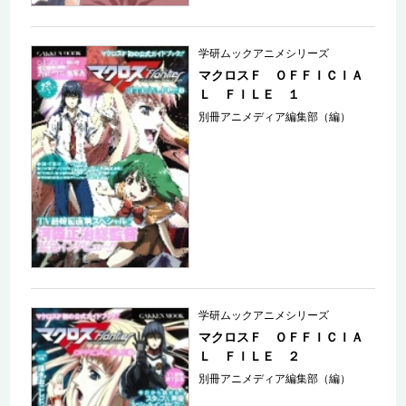
学研ムックアニメシリーズ
マクロスＦ ＯＦＦＩＣＩＡ
Ｌ ＦＩＬＥ １
別冊アニメディア編集部（編）
学研ムックアニメシリーズ
マクロスＦ ＯＦＦＩＣＩＡ
Ｌ ＦＩＬＥ ２
別冊アニメディア編集部（編）