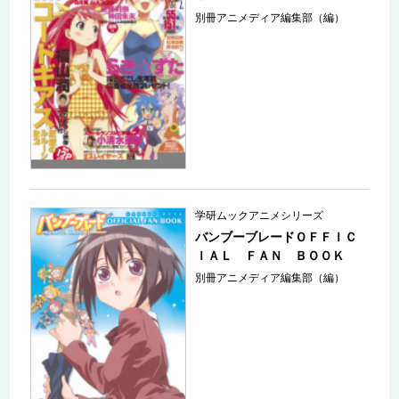
別冊アニメディア編集部（編）
学研ムックアニメシリーズ
バンブーブレードＯＦＦＩＣ
ＩＡＬ ＦＡＮ ＢＯＯＫ
別冊アニメディア編集部（編）