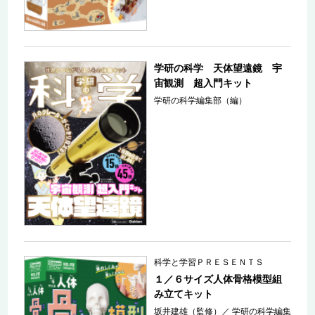
学研の科学 天体望遠鏡 宇
宙観測 超入門キット
学研の科学編集部（編）
科学と学習ＰＲＥＳＥＮＴＳ
１／６サイズ人体骨格模型組
み立てキット
坂井建雄（監修）
／
学研の科学編集