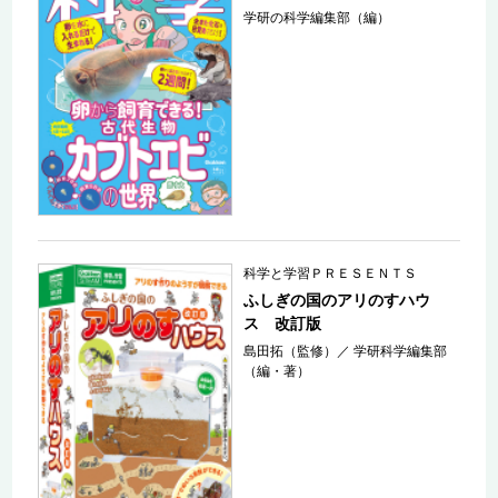
学研の科学編集部（編）
科学と学習ＰＲＥＳＥＮＴＳ
ふしぎの国のアリのすハウ
ス 改訂版
島田拓（監修）
／
学研科学編集部
（編・著）