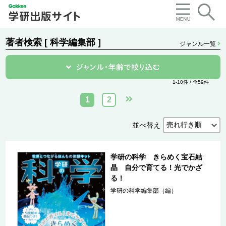
著者検索 [ 科学編集部 ]
ジャンル一覧
1-10件 / 全59件
1
2
並べ替え
学研の科学 きらめく宝石結
晶 自分で育てる！光でかざ
る！
学研の科学編集部（編）