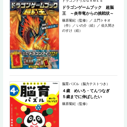
ドラゴンドリルＧＡＭＥＳ
ドラゴンゲームブック 超脳
王 ～炎帝竜からの挑戦状～
篠原菊紀（監修）
／
土門トキオ
（作）
／
いの介（絵）
／
佐久間さ
のすけ（絵）
脳育パズル（脳力テストつき）
４歳 めいろ・てんつなぎ
５歳までに伸ばしたい
篠原菊紀（監修）