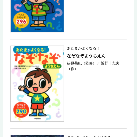
あたまがよくなる！
なぞなぞようちえん
篠原菊紀（監修）
／
近野十志夫
（作）