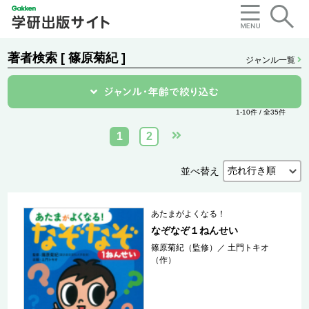
著者検索 [ 篠原菊紀 ]
ジャンル一覧
1-10件 / 全35件
1
2
並べ替え
あたまがよくなる！
なぞなぞ１ねんせい
篠原菊紀（監修）
／
土門トキオ
（作）