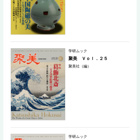
学研ムック
聚美 Ｖｏｌ．２５
聚美社（編）
学研ムック