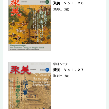
聚美 Ｖｏｌ．２６
聚美社（編）
学研ムック
聚美 Ｖｏｌ．２７
聚美社（編）