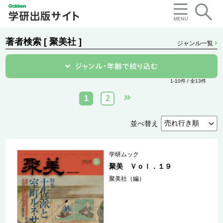
著者検索 [ 聚美社 ]
ジャンル一覧
1-10件 / 全13件
1
2
並べ替え
学研ムック
聚美 Ｖｏｌ．１９
聚美社（編）