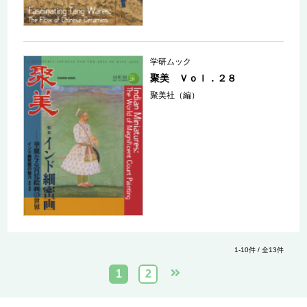
学研ムック
聚美 Ｖｏｌ．２８
聚美社（編）
1-10件 / 全13件
1
2