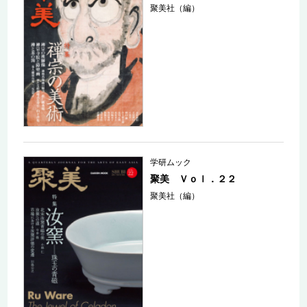
聚美社（編）
学研ムック
聚美 Ｖｏｌ．２２
聚美社（編）