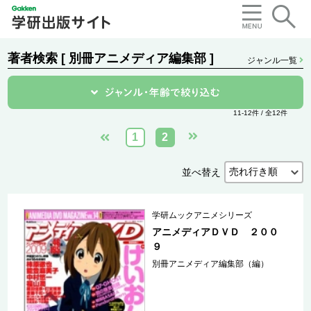
著者検索 [ 別冊アニメディア編集部 ]
ジャンル一覧
11-12件 / 全12件
1
2
並べ替え
学研ムックアニメシリーズ
アニメディアＤＶＤ ２００
９
別冊アニメディア編集部（編）