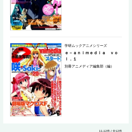
学研ムックアニメシリーズ
ｅ－ａｎｉｍｅｄｉａ ｖｏ
ｌ．１
別冊アニメディア編集部（編）
11-12件 / 全12件