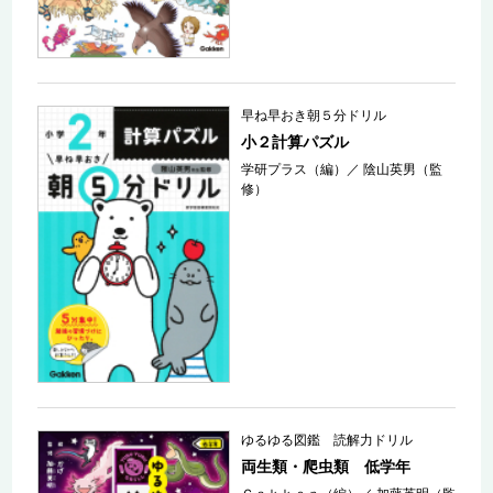
早ね早おき朝５分ドリル
小２計算パズル
学研プラス（編）
／
陰山英男（監
修）
ゆるゆる図鑑 読解力ドリル
両生類・爬虫類 低学年