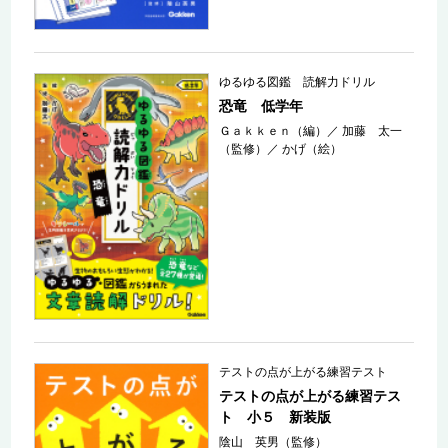
ゆるゆる図鑑 読解力ドリル
恐竜 低学年
Ｇａｋｋｅｎ（編）
／
加藤 太一
（監修）
／
かげ（絵）
テストの点が上がる練習テスト
テストの点が上がる練習テス
ト 小５ 新装版
陰山 英男（監修）