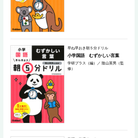
早ね早おき朝５分ドリル
小学国語 むずかしい言葉
学研プラス（編）
／
陰山英男（監
修）