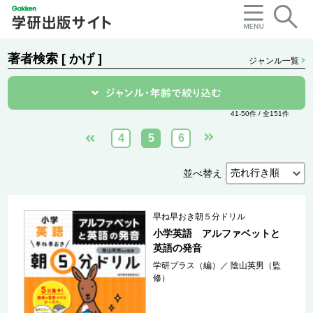
著者検索 [ かげ ]
ジャンル一覧
41-50件 / 全151件
4
5
6
並べ替え
早ね早おき朝５分ドリル
小学英語 アルファベットと
英語の発音
学研プラス（編）
／
陰山英男（監
修）