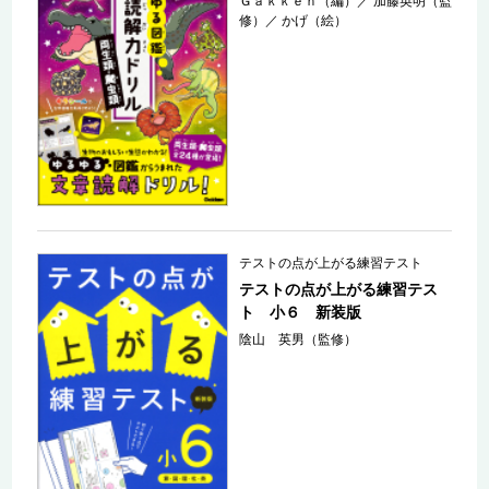
Ｇａｋｋｅｎ（編）
／
加藤英明（監
修）
／
かげ（絵）
テストの点が上がる練習テスト
テストの点が上がる練習テス
ト 小６ 新装版
陰山 英男（監修）