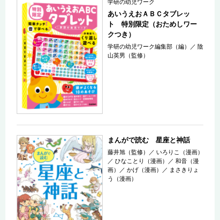
学研の幼児ワーク
あいうえおＡＢＣタブレッ
ト 特別限定（おためしワー
クつき）
学研の幼児ワーク編集部（編）
／
陰
山英男（監修）
まんがで読む 星座と神話
藤井旭（監修）
／
いろりこ（漫画）
／
ひなことり（漫画）
／
和音（漫
画）
／
かげ（漫画）
／
まさきりょ
う（漫画）