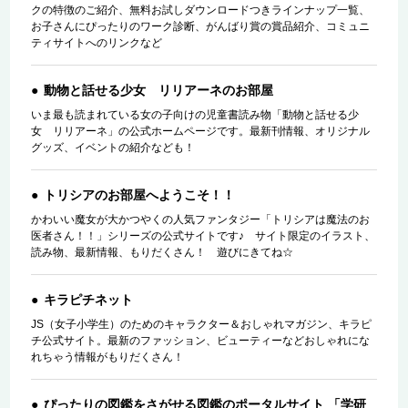
クの特徴のご紹介、無料お試しダウンロードつきラインナップ一覧、
お子さんにぴったりのワーク診断、がんばり賞の賞品紹介、コミュニ
ティサイトへのリンクなど
動物と話せる少女 リリアーネのお部屋
いま最も読まれている女の子向けの児童書読み物「動物と話せる少
女 リリアーネ」の公式ホームページです。最新刊情報、オリジナル
グッズ、イベントの紹介なども！
トリシアのお部屋へようこそ！！
かわいい魔女が大かつやくの人気ファンタジー「トリシアは魔法のお
医者さん！！」シリーズの公式サイトです♪ サイト限定のイラスト、
読み物、最新情報、もりだくさん！ 遊びにきてね☆
キラピチネット
JS（女子小学生）のためのキャラクター＆おしゃれマガジン、キラピ
チ公式サイト。最新のファッション、ビューティーなどおしゃれにな
れちゃう情報がもりだくさん！
ぴったりの図鑑をさがせる図鑑のポータルサイト 「学研