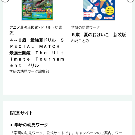
児
アニメ最強王図鑑×ドリル（幼児
学研の幼児ワーク
版）
５歳 夏のおけいこ 新装版
Ｓ
４～６歳 最強夏ドリル Ｓ
わだことみ
Ｈ
ＰＥＣＩＡＬ ＭＡＴＣＨ
ｔ
最強王図鑑 Ｔｈｅ Ｕｌｔ
ｍ
ｉｍａｔｅ Ｔｏｕｒｎａｍ
ｅｎｔ ドリル
学研の幼児ワーク編集部
学研の幼児ワーク
「学研の幼児ワーク」公式サイトです。キャンペーンのご案内、ワー