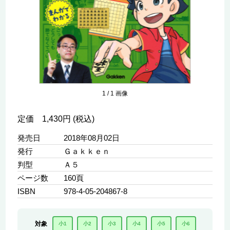
1
/
1
画像
定価 1,430円 (税込)
発売日
2018年08月02日
発行
Ｇａｋｋｅｎ
判型
Ａ５
ページ数
160頁
ISBN
978-4-05-204867-8
対象
小1
小2
小3
小4
小5
小6