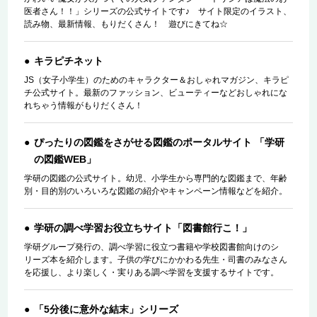
医者さん！！」シリーズの公式サイトです♪ サイト限定のイラスト、
読み物、最新情報、もりだくさん！ 遊びにきてね☆
キラピチネット
JS（女子小学生）のためのキャラクター＆おしゃれマガジン、キラピ
チ公式サイト。最新のファッション、ビューティーなどおしゃれにな
れちゃう情報がもりだくさん！
ぴったりの図鑑をさがせる図鑑のポータルサイト 「学研
の図鑑WEB」
学研の図鑑の公式サイト。幼児、小学生から専門的な図鑑まで、年齢
別・目的別のいろいろな図鑑の紹介やキャンペーン情報などを紹介。
学研の調べ学習お役立ちサイト「図書館行こ！」
学研グループ発行の、調べ学習に役立つ書籍や学校図書館向けのシ
リーズ本を紹介します。子供の学びにかかわる先生・司書のみなさん
を応援し、より楽しく・実りある調べ学習を支援するサイトです。
「5分後に意外な結末」シリーズ