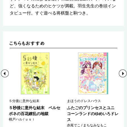
ど、強くなるためのヒケツが満載。羽生先生の巻頭イン
タビュー付。すぐ遊べる将棋盤と駒つき。
５分後に意外な結末
まほうのドレスハウス
ロ
５秒後に意外な結末 ペルセ
ふたごのプリンセスとユニ
ポネの百花繚乱の地獄
コーンランドのゆめいろドレ
桃戸ハル / ｕｓｉ
ス
赤尾でこ / まちなみなもこ