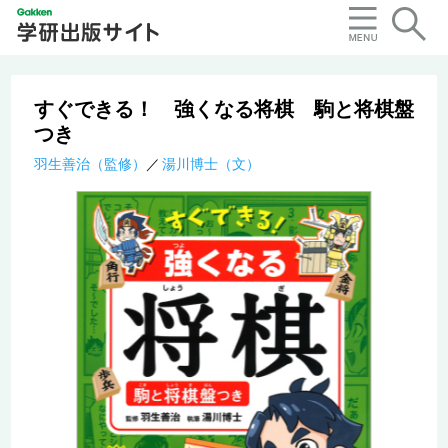
すぐできる！ 強くなる将棋 駒と将棋盤
つき
羽生善治（監修）
湯川博士（文）