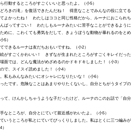
ら行動するところがすごくいいと思ったよ。（小5）
どろきの滝」を復活できたんだね！ 得意なことでみんなの役に立てる
てよかったね！ わたしはココと同じ性格だから、ルーナにおこられち
んばってすごい！ わたしもルーナみたいに苦手なことができるように
ために、こわくても勇気をだして、きょうぼうな動物が暴れるのをとめ
小5）
てできるルーナは友だちおもいですね。（小2）
絵がすごくかわいい！ きずなが生まれたところがすごくキレイだった
場面では、どんな魔法がめざめるのかドキドキしました！（小3）
ので、スイスイ読めました！（小4）
。私もみんなみたいにオシャレになりたいな！（小6）
ったです。危険なことはあまりやりたくないし、自分とちがうタイプの
って、けんかしちゃうような子だったけど、ルーナのこのお話で「自分
手なところが、自分とにていて親近感がわいたよ。（小5）
ていうところが私とにていてびっくりしました。私はとくに三つ編みが
4）