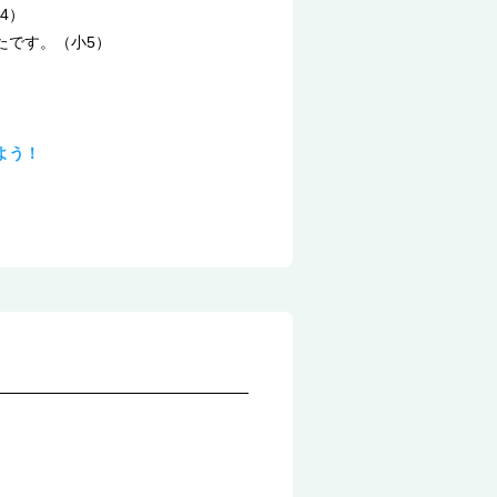
4）
たです。（小5）
よう！