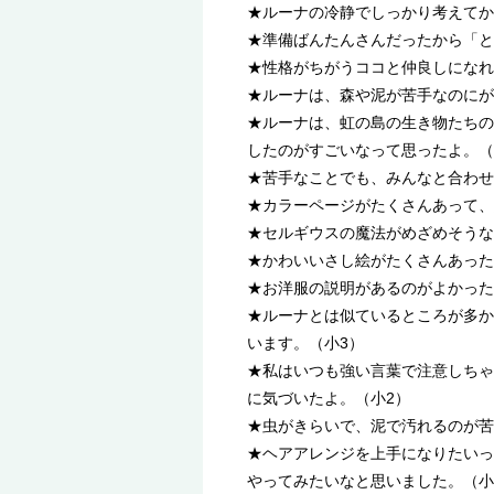
★ルーナの冷静でしっかり考えてか
★準備ばんたんさんだったから「と
★性格がちがうココと仲良しになれ
★ルーナは、森や泥が苦手なのにが
★ルーナは、虹の島の生き物たちの
したのがすごいなって思ったよ。（
★苦手なことでも、みんなと合わせ
★カラーページがたくさんあって、
★セルギウスの魔法がめざめそうな
★かわいいさし絵がたくさんあった
★お洋服の説明があるのがよかった
★ルーナとは似ているところが多か
います。（小3）
★私はいつも強い言葉で注意しちゃ
に気づいたよ。（小2）
★虫がきらいで、泥で汚れるのが苦
★ヘアアレンジを上手になりたいっ
やってみたいなと思いました。（小