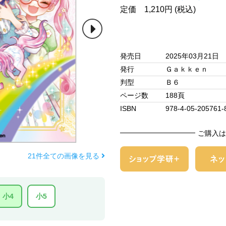
定価 1,210円 (税込)
発売日
2025年03月21日
発行
Ｇａｋｋｅｎ
判型
Ｂ６
ページ数
188頁
ISBN
978-4-05-205761-
ご購入は
21件全ての画像を見る
小4
小5