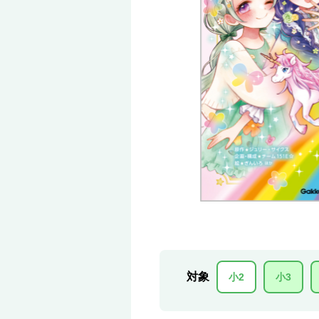
対象
小2
小3