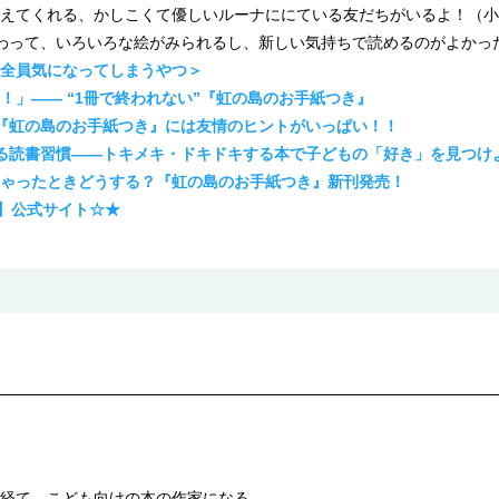
えてくれる、かしこくて優しいルーナににている友だちがいるよ！（小
わって、いろいろな絵がみられるし、新しい気持ちで読めるのがよかっ
全員気になってしまうやつ＞
！」―― “1冊で終われない”『虹の島のお手紙つき』
『虹の島のお手紙つき』には友情のヒントがいっぱい！！
る読書習慣――トキメキ・ドキドキする本で子どもの「好き」を見つけ
ゃったときどうする？『虹の島のお手紙つき』新刊発売！
ズ】公式サイト☆★
経て、こども向けの本の作家になる。