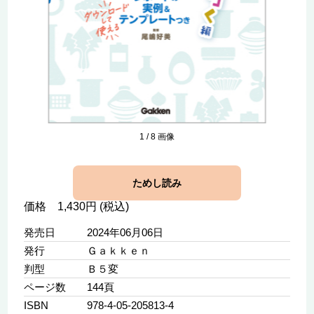
1
/
8
画像
ためし読み
価格 1,430円 (税込)
発売日
2024年06月06日
発行
Ｇａｋｋｅｎ
判型
Ｂ５変
ページ数
144頁
ISBN
978-4-05-205813-4