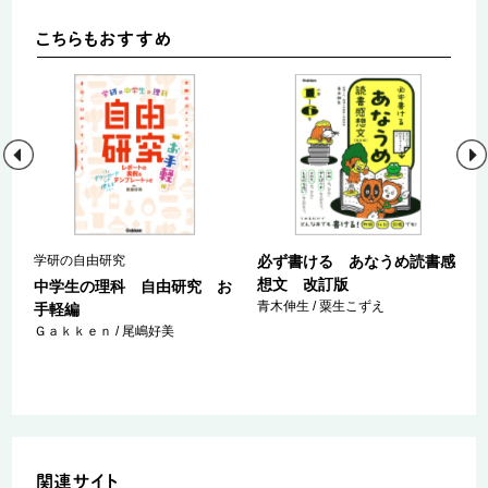
学研の自由研究
必ず書ける あなうめ読書感
想文 改訂版
編
中学生の理科 自由研究 お
青木伸生 / 粟生こずえ
手軽編
Ｇａｋｋｅｎ / 尾嶋好美