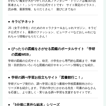
かわいい魔女が大かつやくの人気ファンタジー「トリシアは魔法のお
医者さん！！」シリーズの公式サイトです♪ サイト限定のイラスト、
読み物、最新情報、もりだくさん！ 遊びにきてね☆
キラピチネット
JS（女子小学生）のためのキャラクター＆おしゃれマガジン、キラピ
チ公式サイト。最新のファッション、ビューティーなどおしゃれにな
れちゃう情報がもりだくさん！
ぴったりの図鑑をさがせる図鑑のポータルサイト 「学研
の図鑑WEB」
学研の図鑑の公式サイト。幼児、小学生から専門的な図鑑まで、年齢
別・目的別のいろいろな図鑑の紹介やキャンペーン情報などを紹介。
学研の調べ学習お役立ちサイト「図書館行こ！」
学研グループ発行の、調べ学習に役立つ書籍や学校図書館向けのシ
リーズ本を紹介します。子供の学びにかかわる先生・司書のみなさん
を応援し、より楽しく・実りある調べ学習を支援するサイトです。
「5分後に意外な結末」シリーズ