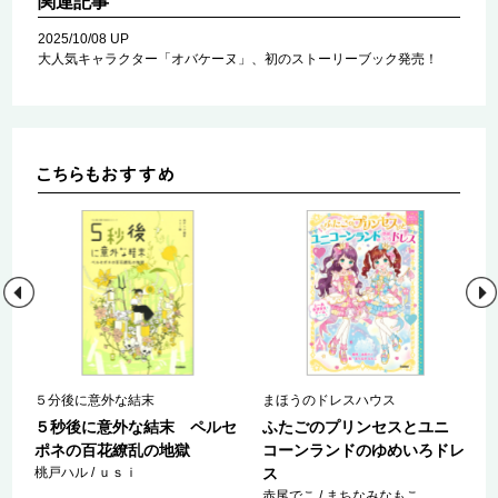
関連記事
2025/10/08 UP
大人気キャラクター「オバケーヌ」、初のストーリーブック発売！
５分後に意外な結末
まほうのドレスハウス
ロ
５秒後に意外な結末 ペルセ
ふたごのプリンセスとユニ
ポネの百花繚乱の地獄
コーンランドのゆめいろドレ
桃戸ハル / ｕｓｉ
ス
赤尾でこ / まちなみなもこ