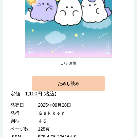
1
/
7
画像
ためし読み
定価 1,100円 (税込)
発売日
2025年08月28日
発行
Ｇａｋｋｅｎ
判型
４６
ページ数
128頁
ISBN
978-4-05-206164-6