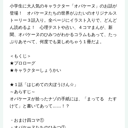
小学生に大人気のキャラクター「オバケーヌ」のお話が
登場！ オバケーヌたちの世界がぶたいのオリジナルス
トーリー３話入り。全ページにイラスト入りで、どんど
ん読めるよ！ 心理テストや占い、４コマまんが、新
聞、オバケーヌのひみつがわかるコラムもあって、たっ
ぷりあそべて、何度でも楽しめちゃう１冊だよ。
＜もくじ＞
★プロローグ
★キャラクターしょうかい
★１話「はじめての大ぼうけん☆」
～あらすじ～
オバケーヌが拾ったナゾの手紙には、「まってる たす
けて」と書いてあって……！？
・おまけ四コマ①
・オバケーヌたちのひみつ①