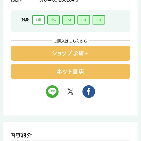
対象
6歳
小1
小2
小3
小4
ご購入はこちらから